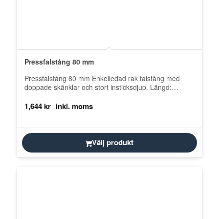
Pressfalstång 80 mm
Pressfalstång 80 mm Enkelledad rak falstång med
doppade skänklar och stort insticksdjup. Längd:
325mm Käftbredd: 80mm Gapdjup: 82mm
1,644
kr
Välj produkt