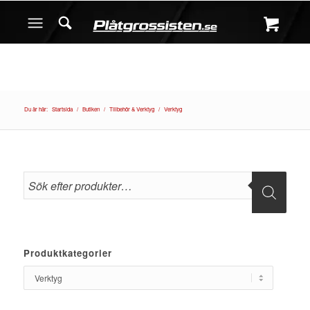
Du är här:
Startsida
/
Butiken
/
Tillbehör & Verktyg
/
Verktyg
Produktkategorier