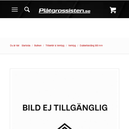
Du är här:
Startsida
/
Butiken
/
Tillbehör & Verktyg
/
Verktyg
/
Dubbelfalstång 300 mm