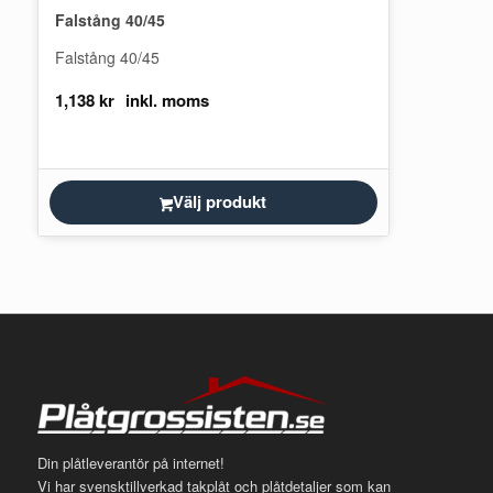
Falstång 40/45
Falstång 40/45
1,138
kr
Välj produkt
Din plåtleverantör på internet!
Vi har svensktillverkad takplåt och plåtdetaljer som kan