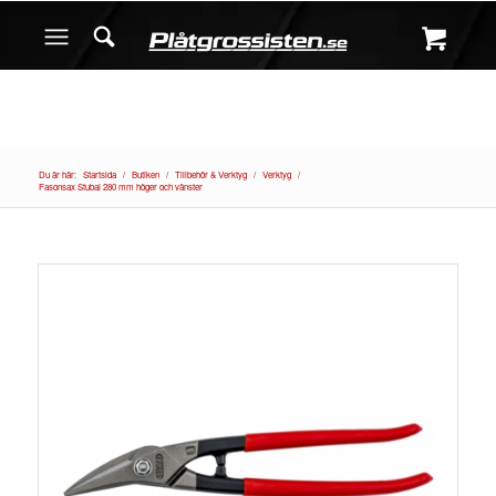
Du är här:
Startsida
/
Butiken
/
Tillbehör & Verktyg
/
Verktyg
/
Fasonsax Stubai 280 mm höger och vänster