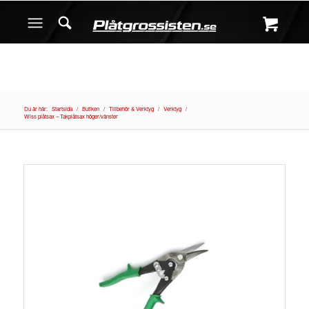
Du är här:
Startsida
/
Butiken
/
Tillbehör & Verktyg
/
Verktyg
/
Wiss plåtsax – Takplåtsax höger/vänster