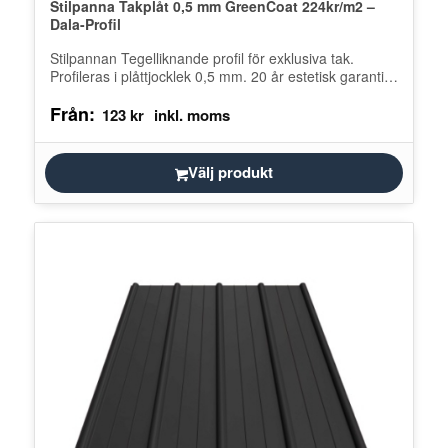
Stilpanna Takplåt 0,5 mm GreenCoat 224kr/m2 –
Dala-Profil
Stilpannan Tegelliknande profil för exklusiva tak.
Profileras i plåttjocklek 0,5 mm. 20 år estetisk garanti.
Stilpannan har en täckbredd på…
Från:
123
kr
Välj produkt