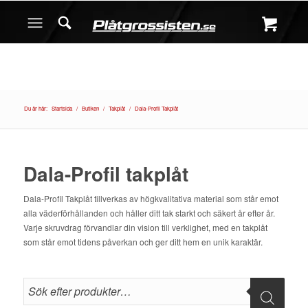
Du är här:
Startsida
/
Butiken
/
Takplåt
/
Dala-Profil Takplåt
Dala-Profil takplåt
Dala-Profil Takplåt tillverkas av högkvalitativa material som står emot
alla väderförhållanden och håller ditt tak starkt och säkert år efter år.
Varje skruvdrag förvandlar din vision till verklighet, med en takplåt
som står emot tidens påverkan och ger ditt hem en unik karaktär.