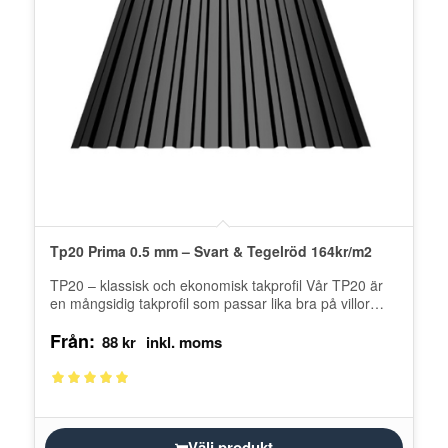
Tp20 Prima 0.5 mm – Svart & Tegelröd 164kr/m2
TP20 – klassisk och ekonomisk takprofil Vår TP20 är
en mångsidig takprofil som passar lika bra på villor
som på…
Från:
88
kr
Betygsatt
5.00
av 5
Välj produkt