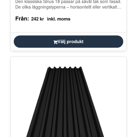
Den klassiska Sinus 18 passar på såväl tak som fasad.
De olika läggningstyperna – horisontellt eller vertikalt –
möjliggör både…
Från:
242
kr
Välj produkt