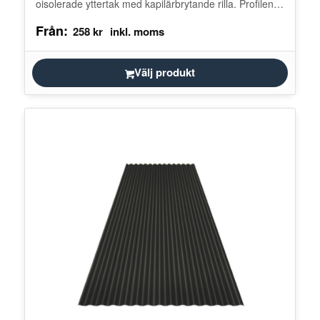
oisolerade yttertak med kapilärbrytande rilla. Profilen
har en kondensduk som sitter på undersidan…
Från:
258
kr
Välj produkt