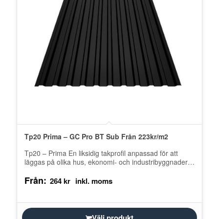
Tp20 Prima – GC Pro BT Sub Från 223kr/m2
Tp20 – Prima En liksidig takprofil anpassad för att
läggas på olika hus, ekonomi- och industribyggnader.
Försedd med ett vattenlås…
Från:
264
kr
Välj produkt