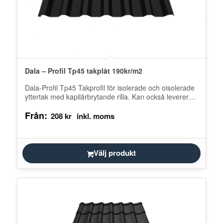
Dala – Profil Tp45 takplåt 190kr/m2
Dala-Profil Tp45 Takprofil för isolerade och oisolerade
yttertak med kapilärbrytande rilla. Kan också levereras
med kondensskydd. Tillverkas i objektanpassade
Från:
längder…
208
kr
Välj produkt