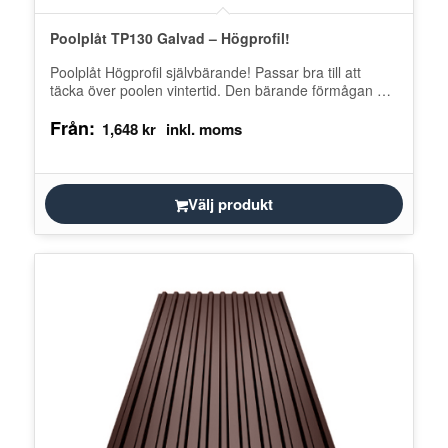
Poolplåt TP130 Galvad – Högprofil!
Poolplåt Högprofil självbärande! Passar bra till att
täcka över poolen vintertid. Den bärande förmågan på
TP130 är väldigt bra och…
Från:
1,648
kr
Välj produkt