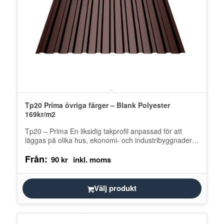
Tp20 Prima övriga färger – Blank Polyester
169kr/m2
Tp20 – Prima En liksidig takprofil anpassad för att
läggas på olika hus, ekonomi- och industribyggnader.
Försedd med ett vattenlås…
Från:
90
kr
Välj produkt