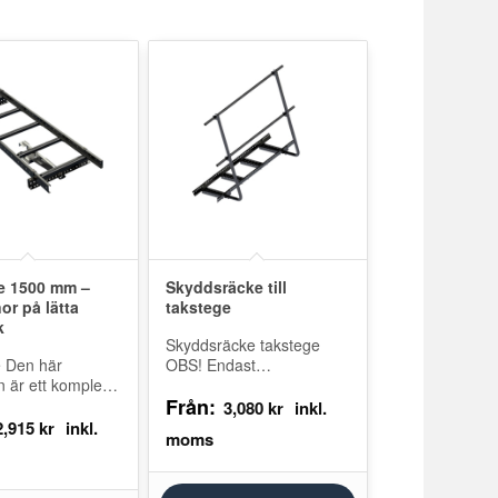
e 1500 mm –
Skyddsräcke till
r på lätta
takstege
k
Skyddsräcke takstege
 Den här
OBS! Endast
 är ett komplett
skyddsräcke, takstegen
Från:
d konsoler och
köpes separat. Ett
3,080
kr
gar för montering
skyddsräcke (höjd minst 1
2,915
kr
 när det inte
meter) ökar säkerheten
och trygghetskänslan vid
vistelser…