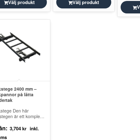
Välj produkt
Välj produkt
V
kstege 2400 mm –
kpannor på lätta
dertak
kstege Den här
stegen är ett komplett
ket med konsoler och
ån:
ästningar för montering
3,704
kr
läkten när det inte
nns…