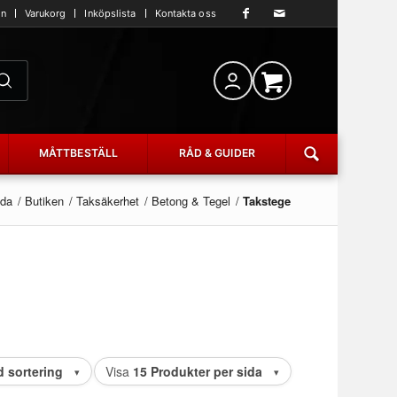
an
Varukorg
Inköpslista
Kontakta oss
MÅTTBESTÄLL
RÅD & GUIDER
ida
/
Butiken
/
Taksäkerhet
/
Betong & Tegel
/
Takstege
d sortering
Visa
15 Produkter per sida