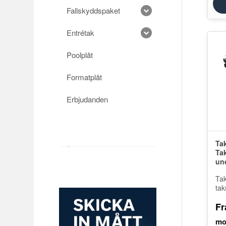
Fallskyddspaket
Entrétak
Poolplåt
Formatplåt
Erbjudanden
Ta
Ta
un
Ta
tak
pa
Fr
inf
på 
fi