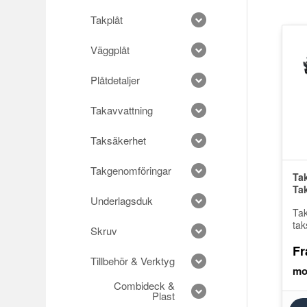
Takplåt
Väggplåt
Plåtdetaljer
Takavvattning
Taksäkerhet
Takgenomföringar
Ta
Ta
Underlagsduk
Ta
tak
Skruv
pa
Fr
inf
Tillbehör & Verktyg
när
rås
Combideck &
Plast