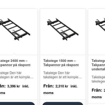
kstege 2400 mm –
Takstege 1500 mm –
Taksteg
kpannor på råspont
Takpannor på råspont
Takpanno
underta
kstege Den här
Takstege Den här
stegen är ett komplett
takstegen är ett komplett
Takstege
ket med konsoler och
paket med konsoler och
takstegen
ån:
Från:
ästningar för montering
infästningar för montering
paket me
3,396
kr
2,310
kr
Från:
 undertaket är av
när undertaket är av
infästnin
pont. Ett…
råspont. Ett…
på läkten
finns…