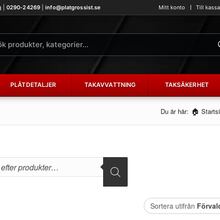
g |
0290-24269
|
info@platgrossist.se
Mitt konto
Till kass
PLÅTDETALJER
TAKAVVATTNING
TAKSÄKERHET
Du är här:
Starts
Sortera utifrån
Förval