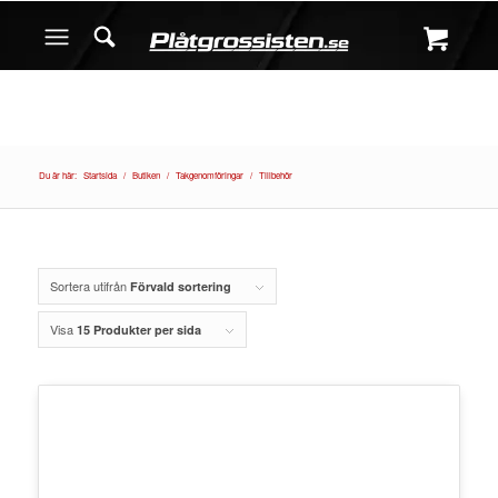
Du är här:
Startsida
/
Butiken
/
Takgenomföringar
/
Tillbehör
Sortera utifrån
Förvald sortering
Visa
15 Produkter per sida