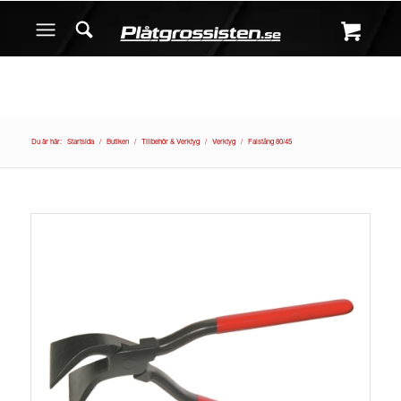
Du är här:
Startsida
/
Butiken
/
Tillbehör & Verktyg
/
Verktyg
/
Falstång 80/45