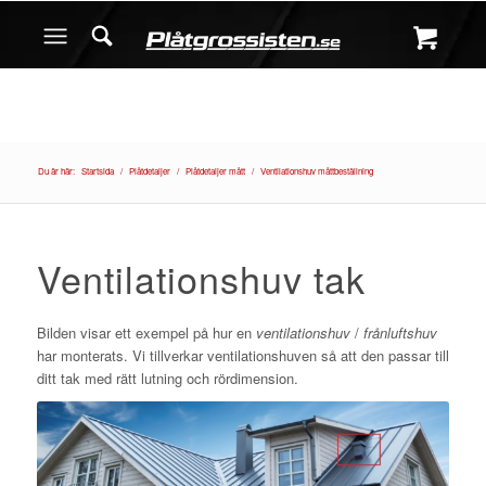
Du är här:
Startsida
/
Plåtdetaljer
/
Plåtdetaljer mått
/
Ventilationshuv måttbeställning
Ventilationshuv tak
Bilden visar ett exempel på hur en
ventilationshuv
/
frånluftshuv
har monterats. Vi tillverkar ventilationshuven så att den passar till
ditt tak med rätt lutning och rördimension.