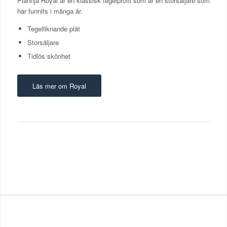
Plannja Royal är en klassisk tegelprofil som är en storsäljare som
har funnits i många år.
Tegelliknande plåt
Storsäljare
Tidlös skönhet
Läs mer om Royal