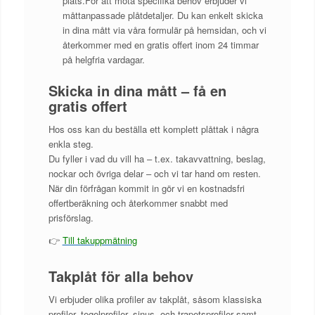
plats.För att möta specifika behov erbjuder vi
måttanpassade plåtdetaljer. Du kan enkelt skicka
in dina mått via våra formulär på hemsidan, och vi
återkommer med en gratis offert inom 24 timmar
på helgfria vardagar.
Skicka in dina mått – få en
gratis offert
Hos oss kan du beställa ett komplett plåttak i några
enkla steg.
Du fyller i vad du vill ha – t.ex. takavvattning, beslag,
nockar och övriga delar – och vi tar hand om resten.
När din förfrågan kommit in gör vi en kostnadsfri
offertberäkning och återkommer snabbt med
prisförslag.
👉
Till takuppmätning
Takplåt för alla behov
Vi erbjuder olika profiler av takplåt, såsom klassiska
profiler, tegelprofiler, sinus- och trapetsprofiler samt