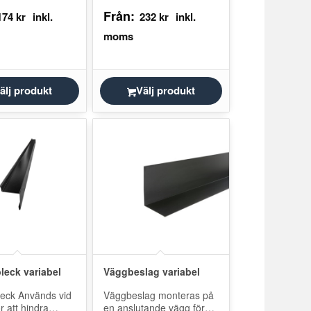
 för att gömma
olika mått. Välj den bredd
Från:
 vägg eller direkt
som passar för ditt tak.
174
kr
232
kr
t. Främst avsedd
Fotplåten monteras
pelvis verkstad,
längst…
…
älj produkt
Välj produkt
leck variabel
Väggbeslag variabel
leck Används vid
Väggbeslag monteras på
ör att hindra
en anslutande vägg för