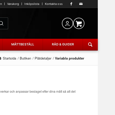
an
Varukorg
Inköpslista
Kontakta oss
MÅTTBESTÄLL
RÅD & GUIDER
Startsida
/
Butiken
/
Plåtdetaljer
/
Variabla produkter
lverkar och anpassar beslaget efter dina mått så att det