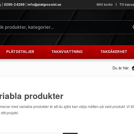
g |
0290-24269
|
info@platgrossist.se
Mitt konto
Till kass
PLÅTDETALJER
TAKAVVATTNING
TAKSÄKERHET
Du är här:
riabla produkter
 menar med variabla produkter är att du själv kan välja måtten på vald produkt. Vi til
ditt projekt.