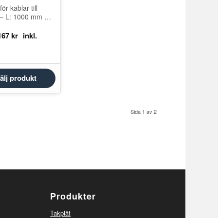
ör kablar till
r – L: 1000 mm Ett
om täcker in,
och skyddar
167
kr
pecifikt
ad…
älj produkt
Sida 1 av 2
Produkter
Takplåt