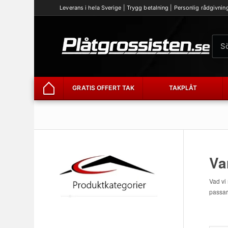
Leverans i hela Sverige | Trygg betalning | Personlig rådgivnin
GRATIS OFFERT TAK
TAKPLÅT
Hem
Va
Vad vi
passar 