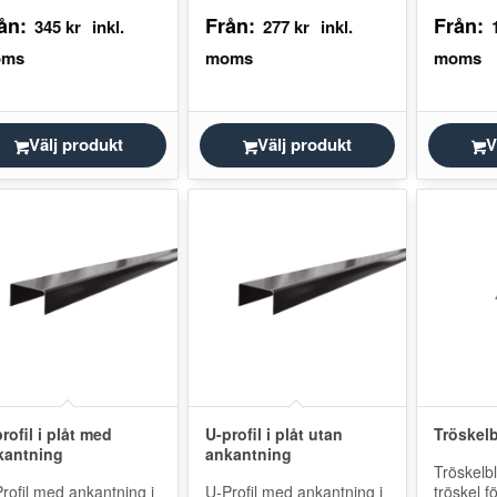
ka mått. Välj den bredd
flertalet olika mått. Välj
användas
ån:
Från:
Från:
 passar för ditt tak.
den höjd och bredd som
kablar på
345
kr
277
kr
ckplåten monteras
passar för ditt tak.
på golve
gst…
Gavelbeslaget…
för exem
garage
Välj produkt
Välj produkt
V
rofil i plåt med
U-profil i plåt utan
Tröskelb
kantning
ankantning
Tröskelb
rofil med ankantning i
U-Profil med ankantning i
tröskel f