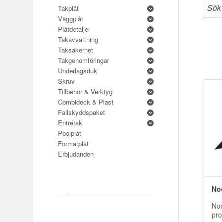
Takplåt
Väggplåt
Plåtdetaljer
Takavvattning
Taksäkerhet
Takgenomföringar
Underlagsduk
Skruv
Tillbehör & Verktyg
Combideck & Plast
Fallskyddspaket
Entrétak
Poolplåt
Formatplåt
Erbjudanden
No
Noc
pro