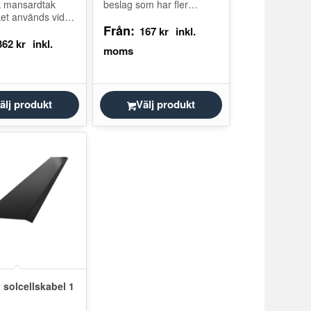
k mansardtak
beslag som har fler
ket används vid
användningsområden. Ett
Från:
en mellan två
exempel är att använda
167
kr
lika vinkel. Den
den för att täcka in
362
kr
te vatten från att
vindbrädor…
n…
älj produkt
Välj produkt
 solcellskabel 1