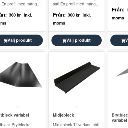
l En profil med många
stål En profil med många
vatten fr
Från:
ligheter.
möjligheter.
Tillverka
ån:
Från:
tanpassas efter
Måttanpassas efter
och kan 
360
kr
360
kr
ten i listan nedan.
måtten i listan nedan.
rmal
Normal
lverkningstolerans på
tillverkningstolerans på
…
±1…
Välj produkt
Välj produkt
V
tbleck variabel
Midjebleck
Brytble
variabel
tbleck Brytblecket
Midjebleck Tillverkas mått