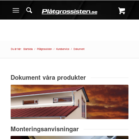
Du är här:
Startsida
/
Plåtgrossisten
/
Kundservice
/
Dokument
Dokument våra produkter
Monteringsanvisningar