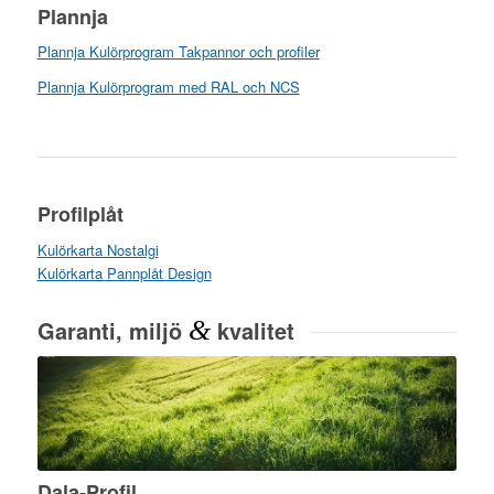
Plannja
Plannja Kulörprogram Takpannor och profiler
Plannja Kulörprogram med RAL och NCS
Profilplåt
Kulörkarta Nostalgi
Kulörkarta Pannplåt Design
Garanti, miljö
&
kvalitet
Dala-Profil