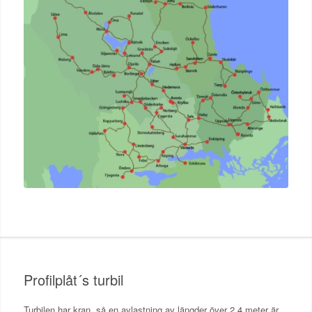
Profilplåt´s turbil
Turbilen har kran, så en avlastning av längder över 2.4 meter är