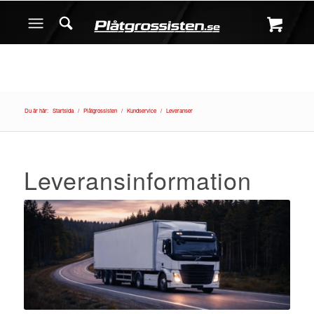
Du är här:
Startsida
/
Plåtgrossisten
/
Kundservice
/
Leveranser
Leveransinformation