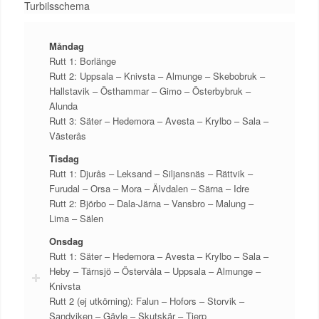
Turbilsschema
Måndag
Rutt 1: Borlänge
Rutt 2: Uppsala – Knivsta – Almunge – Skebobruk –
Hallstavik – Östhammar – Gimo – Österbybruk –
Alunda
Rutt 3: Säter – Hedemora – Avesta – Krylbo – Sala –
Västerås
Tisdag
Rutt 1: Djurås – Leksand – Siljansnäs – Rättvik –
Furudal – Orsa – Mora – Älvdalen – Särna – Idre
Rutt 2: Björbo – Dala-Järna – Vansbro – Malung –
Lima – Sälen
Onsdag
Rutt 1: Säter – Hedemora – Avesta – Krylbo – Sala –
Heby – Tärnsjö – Östervåla – Uppsala – Almunge –
Knivsta
Rutt 2 (ej utkörning): Falun – Hofors – Storvik –
Sandviken – Gävle – Skutskär – Tierp