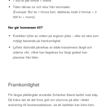
1 500 kr per timme + moms
Tiden räknas tur och retur från terminalen
(Exempel: Bor du 1 timme bort, debiteras totalt 2 timmar = 3
000 kr + moms)
Hur går leveransen till?
Kranbilen lyfter av ordern på angiven plats – eller så nära som
möjligt beroende på framkomlighet.
Lyftets räckvidd påverkas av både kranarmens längd och
orderns vikt, vilket kan begränsa hur långt godset kan
placeras från bilen.
Framkomlighet
För längre plåtlängder använder Schenker ibland lastbil med släp.
Då krävs det att det finns gott om utrymme på eller i direkt
anslutning till leveransadressen, så att lastbilen kan köra fram,