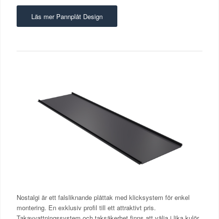
Läs mer Pannplåt Design
Nostalgi är ett falsliknande plåttak med klicksystem för enkel
montering. En exklusiv profil till ett attraktivt pris.
Takavvattningssystem och taksäkerhet finns att välja i lika kulör.