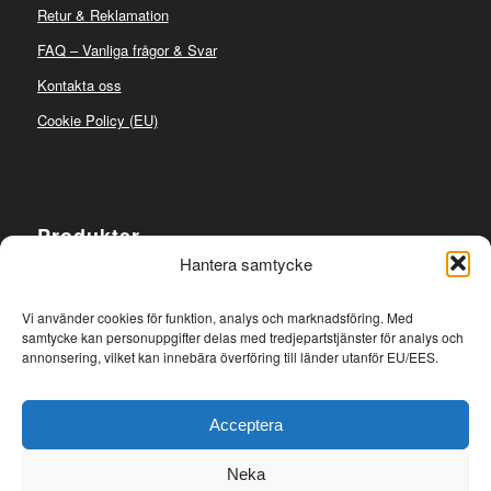
Retur & Reklamation
FAQ – Vanliga frågor & Svar
Kontakta oss
Cookie Policy (EU)
Produkter
Hantera samtycke
Takplåt
Plåtdetaljer
Vi använder cookies för funktion, analys och marknadsföring. Med
samtycke kan personuppgifter delas med tredjepartstjänster för analys och
Taksäkerhet
annonsering, vilket kan innebära överföring till länder utanför EU/EES.
Takavvattning
Takgenomföringar
Acceptera
Neka