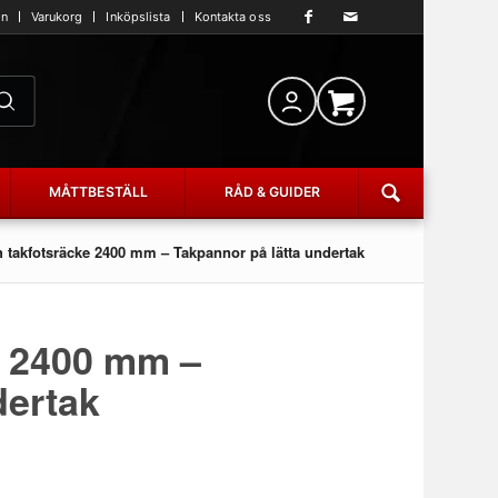
an
Varukorg
Inköpslista
Kontakta oss
MÅTTBESTÄLL
RÅD & GUIDER
 takfotsräcke 2400 mm – Takpannor på lätta undertak
e 2400 mm –
dertak