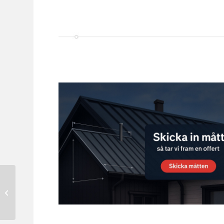
Nock och takfotsräcke
2400 mm – TRP,
Tegelprofil & Falsat