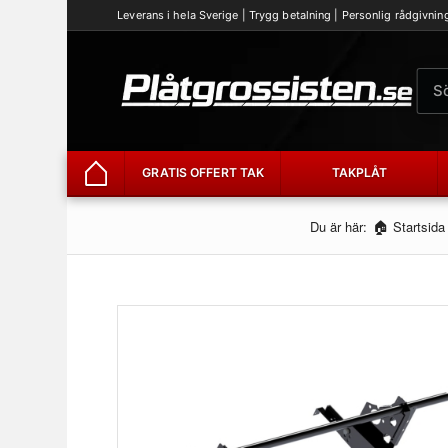
Leverans i hela Sverige | Trygg betalning | Personlig rådgivnin
GRATIS OFFERT TAK
TAKPLÅT
Hem
Du är här:
Startsida