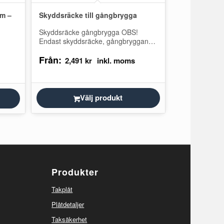
m –
Skyddsräcke till gångbrygga
Skyddsräcke gångbrygga OBS!
Endast skyddsräcke, gångbryggan
köpes separat. Ett skyddsräcke (höjd
Från:
stan
minst 1 meter) ökar säkerheten och
2,491
kr
 är…
trygghetskänslan vid vistelser…
Välj produkt
Produkter
Takplåt
Plåtdetaljer
Taksäkerhet