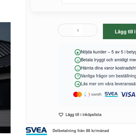
Lägg till
Nöjda kunder – 5 av 5 i bet
Betala tryggt och smidigt m
Hämta dina varor kostnadsfrit
Vanliga frågor om beställnin
Läs mer om våra leveranssätt
Lägg till i inköpslista
Delbetalning från
88
kr
/månad