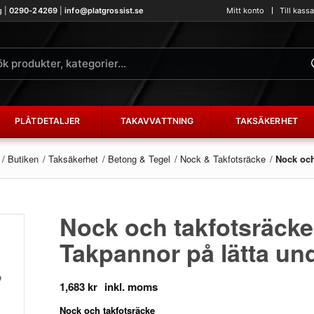
g |
0290-24269
|
info@platgrossist.se
Mitt konto
Till kass
PLÅTDETALJER
TAKAVVATTNING
TAKSÄKERHET
/
Butiken
/
Taksäkerhet
/
Betong & Tegel
/
Nock & Takfotsräcke
/
Nock och
Nock och takfotsräck
Takpannor på lätta un
1,683
kr
Nock och takfotsräcke