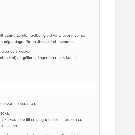
ett utomstående fraktbolag vid våra leveranser så
 ta några dagar för fraktbolaget att leverera.
tid på ca 3 veckor.
standard) så gäller ej ångerrätten och kan ej
n.
kten ska monteras på.
räcka.
h skarvas ihop till en längre enhet – t.ex. om du
stallation.