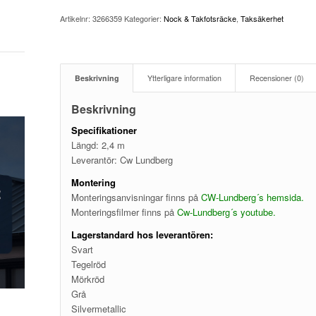
Artikelnr:
3266359
Kategorier:
Nock & Takfotsräcke
,
Taksäkerhet
Beskrivning
Ytterligare information
Recensioner (0)
Beskrivning
Specifikationer
Längd: 2,4 m
Leverantör: Cw Lundberg
Montering
Monteringsanvisningar finns på
CW-Lundberg´s hemsida
.
Monteringsfilmer finns på
Cw-Lundberg´s youtube
.
Lagerstandard hos leverantören:
Svart
Tegelröd
Mörkröd
Grå
Silvermetallic