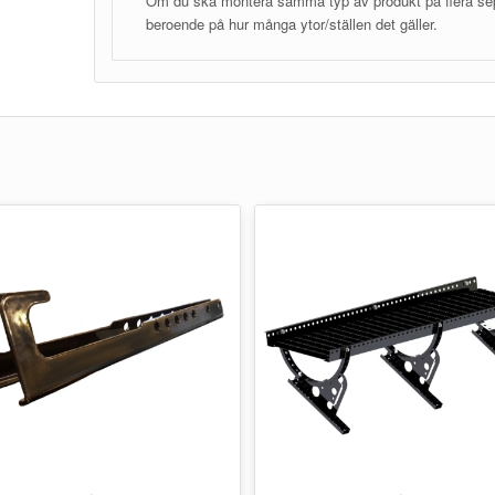
Om du ska montera samma typ av produkt på flera separa
beroende på hur många ytor/ställen det gäller.