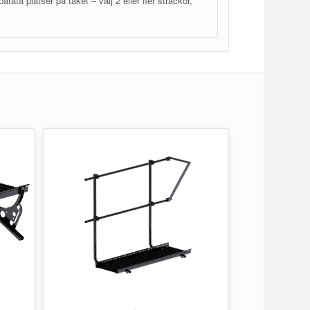
ta platser på taket – välj 2 eller fler sträckor,