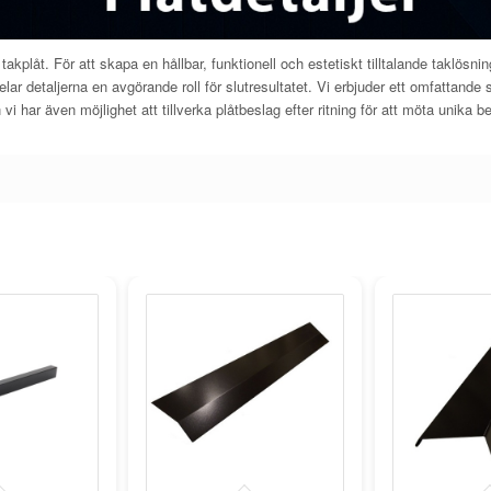
t takplåt. För att skapa en hållbar, funktionell och estetiskt tilltalande taklös
pelar detaljerna en avgörande roll för slutresultatet. Vi erbjuder ett omfattand
vi har även möjlighet att tillverka plåtbeslag efter ritning för att möta unika b