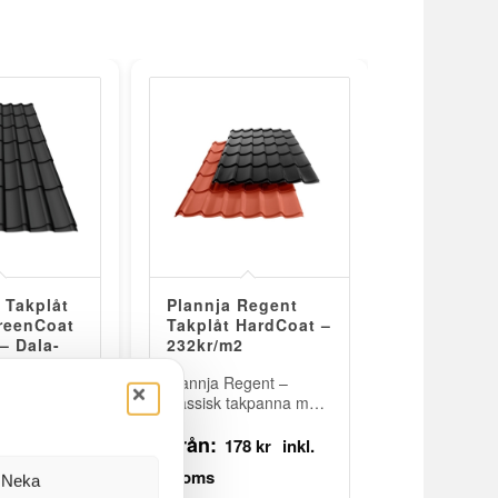
 Takplåt
Plannja Regent
reenCoat
Takplåt HardCoat –
– Dala-
232kr/m2
Plannja Regent –
klassisk takpanna med
e profil för
modern elegans
Från:
k. Profileras
Plannja Regent är
178
kr
ek 0,5 mm.
takpannan som
3
kr
Neka
sk garanti.
kombinerar traditionell