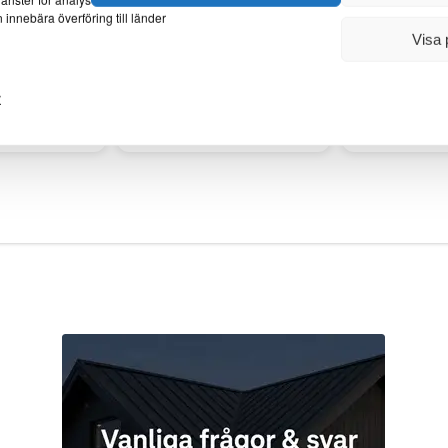
 perfekt om
Stilpannan 
 innebära överföring till länder
a…
täckbredd
Visa 
y
produkt
Välj produkt
Välj 