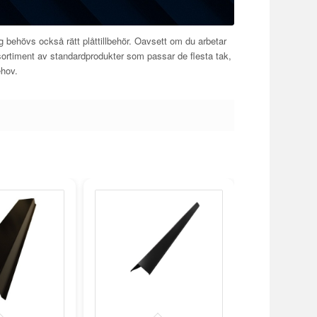
ning behövs också rätt plåttillbehör. Oavsett om du arbetar
e sortiment av standardprodukter som passar de flesta tak,
ehov.