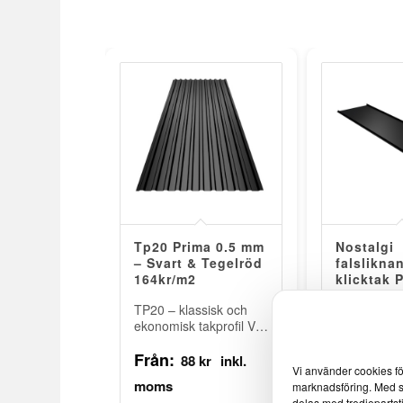
Tp20 Prima 0.5 mm
Nostalgi
– Svart & Tegelröd
falslikna
164kr/m2
klicktak P
275kr/m2
TP20 – klassisk och
ekonomisk takprofil Vår
Nostalgi kli
TP20 är en mångsidig
Profilplåt N
Från:
takprofil som passar
klicktak är 
88
kr
Vi använder cookies fö
Från:
lika bra på villor som
falsliknande
12
marknadsföring. Med s
på…
som ger ba
delas med tredjepartst