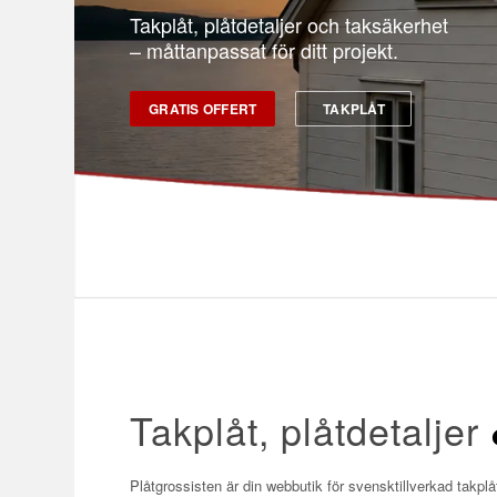
Takplåt, plåtdetaljer och taksäkerhet
– måttanpassat för ditt projekt.
GRATIS OFFERT
TAKPLÅT
Takplåt, plåtdetaljer
Plåtgrossisten är din webbutik för svensktillverkad takp