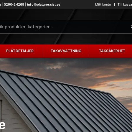
g |
0290-24269
|
info@platgrossist.se
Mitt konto
Till kass
PLÅTDETALJER
TAKAVVATTNING
TAKSÄKERHET
e