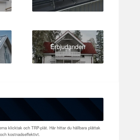
r
Erbjudanden
rna klicktak och TRP-plåt. Här hittar du hållbara plåttak
 och kostnadseffektivt.