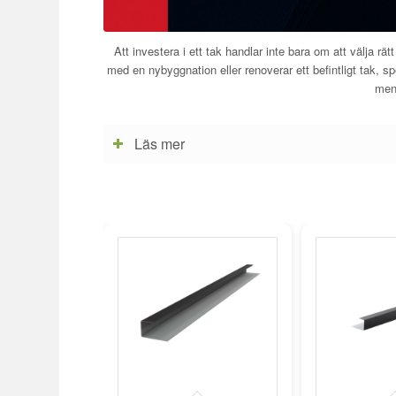
Att investera i ett tak handlar inte bara om att välja rät
med en nybyggnation eller renoverar ett befintligt tak, s
men 
Läs mer