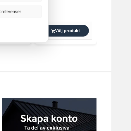
har en
design med modern
 på…
funktion. Med…
preferenser
produkt
Välj produkt