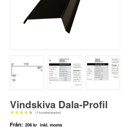
Vindskiva Dala-Profil
(
1
kundrecension)
Betygsatt
Från:
4.00
av 5
206
kr
baserat på