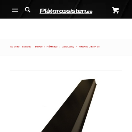
Du är här:
Startsida
/
Butiken
/
Plåtdetaljer
/
Gavelbeslag
/
Vindskiva Dala-Profil