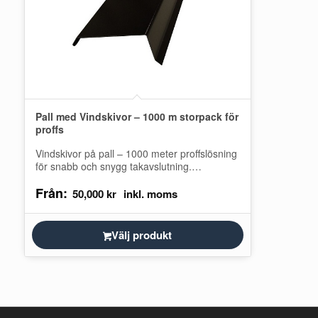
Pall med Vindskivor – 1000 m storpack för
proffs
Vindskivor på pall – 1000 meter proffslösning
för snabb och snygg takavslutning.
Vindskiveplåten skyddar gaveln mot vind,
Från:
regn och snö,…
50,000
kr
Välj produkt