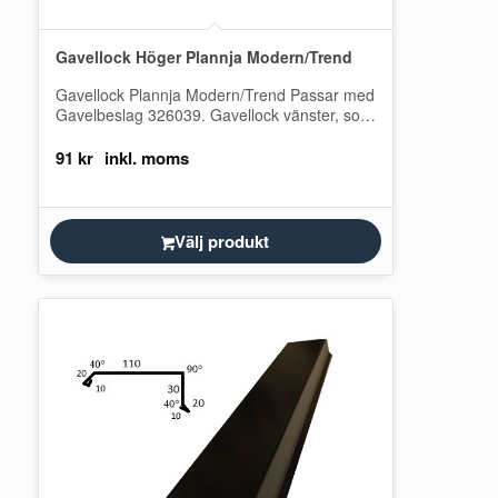
Gavellock Höger Plannja Modern/Trend
Gavellock Plannja Modern/Trend Passar med
Gavelbeslag 326039. Gavellock vänster, som
passar till gavelbeslag för Plannja Trend och
Plannja Modern. Denna…
91
kr
Välj produkt