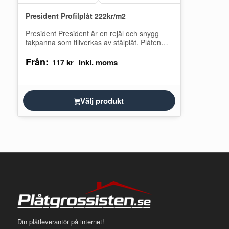
President Profilplåt 222kr/m2
President President är en rejäl och snygg
takpanna som tillverkas av stålplåt. Plåten
har mycket god passform och är lätt…
Från:
117
kr
Välj produkt
Din plåtleverantör på internet!