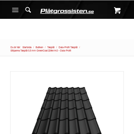
Du är här:
Startsida
/
Butiken
/
Takplåt
/
Dala-Profil Takplåt
/
Stilpanna Takplåt 0,5 mm GreenCoat 224kr/m2 – Dala-Profil