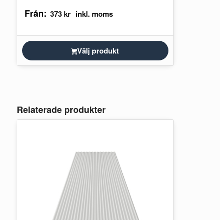
för att täcka över sadeln på sadeltaket.
Från:
Glöm…
373
kr
Välj produkt
Relaterade produkter