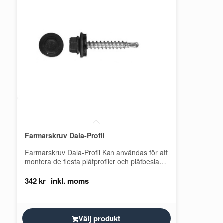
Farmarskruv Dala-Profil
Farmarskruv Dala-Profil Kan användas för att
montera de flesta plåtprofiler och plåtbeslag.
Självborrande spets som tränger igenom
plåten med enkelhet.…
342
kr
Välj produkt