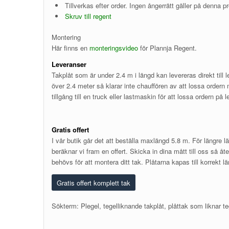
Tillverkas efter order. Ingen ångerrätt gäller på denna p
Skruv till regent
Montering
Här finns en
monteringsvideo
för Plannja Regent.
Leveranser
Takplåt som är under 2.4 m i längd kan levereras direkt till
över 2.4 meter så klarar inte chauffören av att lossa ordern
tillgång till en truck eller lastmaskin för att lossa ordern på
Gratis offert
I vår butik går det att beställa maxlängd 5.8 m. För längre l
beräknar vi fram en offert. Skicka in dina mått till oss så 
behövs för att montera ditt tak. Plåtarna kapas till korrekt län
Gratis offert komplett tak
Sökterm: Plegel, tegelliknande takplåt, plåttak som liknar te