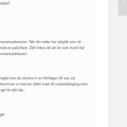
rodukt!
 leveransadressen. När din order har takplåt som är
 med en pallyftare. Det krävs då att du som kund har
 leveransadressen.
ängder kan du skicka in en förfrågan till oss så
återkommer vi med en offert med all materialåtgång som
gd för ditt tak.
gel