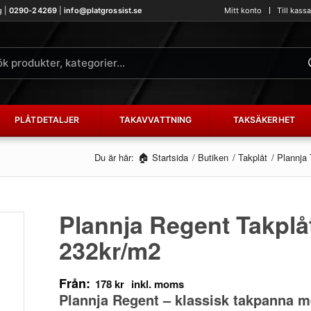
g |
0290-24269
|
info@platgrossist.se
Mitt konto
Till kass
PLÅTDETALJER
TAKAVVATTNING
TAKSÄKERHET
Du är här:
Startsida
/
Butiken
/
Takplåt
/
Plannja 
Plannja Regent Takplå
232kr/m2
Från:
178
kr
Plannja Regent – klassisk takpanna 