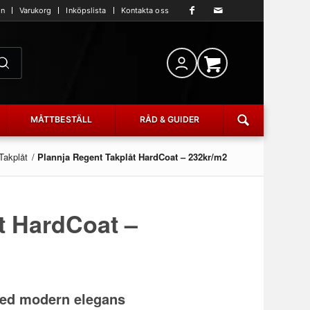
an
Varukorg
Inköpslista
Kontakta oss
MÅTTBESTÄLL
RÅD & GUIDER
Takplåt
/
Plannja Regent Takplåt HardCoat – 232kr/m2
t HardCoat –
med modern elegans