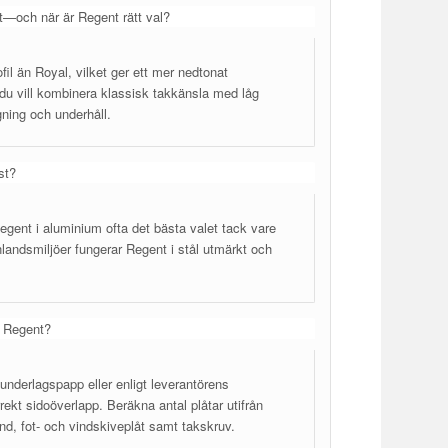
åt—och när är Regent rätt val?
il än Royal, vilket ger ett mer nedtonat
 du vill kombinera klassisk takkänsla med låg
gning och underhåll.
st?
Regent i aluminium ofta det bästa valet tack vare
landsmiljöer fungerar Regent i stål utmärkt och
a Regent?
underlagspapp eller enligt leverantörens
rekt sidoöverlapp. Beräkna antal plåtar utifrån
nd, fot- och vindskiveplåt samt takskruv.