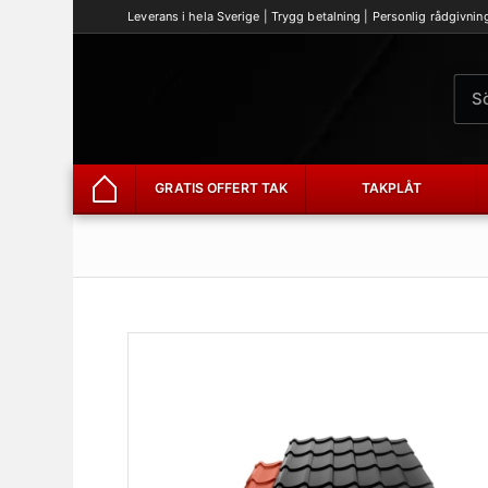
Leverans i hela Sverige | Trygg betalning | Personlig rådgivnin
GRATIS OFFERT TAK
TAKPLÅT
Hem