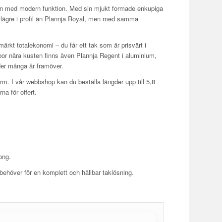
ign med modern funktion. Med sin mjukt formade enkupiga
got lägre i profil än Plannja Royal, men med samma
rkt totalekonomi – du får ett tak som är prisvärt i
 bor nära kusten finns även Plannja Regent i aluminium,
nder många år framöver.
orm. I vår webbshop kan du beställa längder upp till 5,8
na för offert.
ong.
 behöver för en komplett och hållbar taklösning.