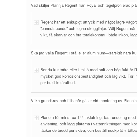
Vad skiljer Plannja Regent från Royal och tegelprofilerad pl
Regent har ett enkupigt uttryck med något lägre vågprof
”pannutseende” och lugna skugglinjer. Välj Regent när
vikt, få skarvar och bra totalekonomi i både inköp, läg
Ska jag välja Regent i stål eller aluminium—särskilt nära ku
Bor du kustnära eller i miljö med salt och hög fukt är 
mycket god korrosionsbeständighet och låg vikt. För in
ger brett kulörutbud.
Vilka grundkrav och tillbehör gäller vid montering av Plannj
Planera för minst ca 14° taklutning, fast underlag med 
anvisning, och lägg plåtarna i vattenriktningen med kor
täckande bredd per skiva, och beställ nockplåt + tätba