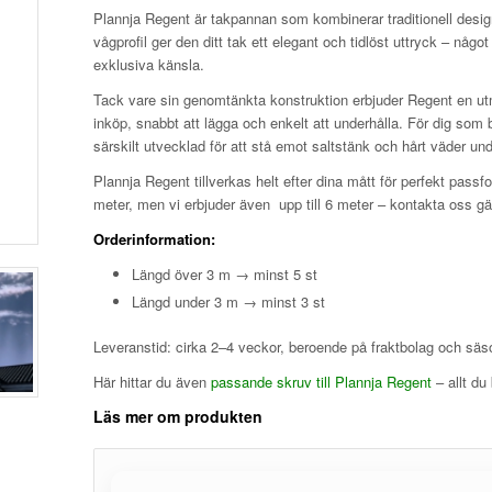
Plannja Regent är takpannan som kombinerar traditionell des
vågprofil ger den ditt tak ett elegant och tidlöst uttryck – nå
exklusiva känsla.
Tack vare sin genomtänkta konstruktion erbjuder Regent en utmä
inköp, snabbt att lägga och enkelt att underhålla. För dig som
särskilt utvecklad för att stå emot saltstänk och hårt väder u
Plannja Regent tillverkas helt efter dina mått för perfekt passf
meter, men vi erbjuder även upp till 6 meter – kontakta oss gär
Orderinformation:
Längd över 3 m → minst 5 st
Längd under 3 m → minst 3 st
Leveranstid: cirka 2–4 veckor, beroende på fraktbolag och säs
Här hittar du även
passande skruv till Plannja Regent
– allt du
Läs mer om produkten