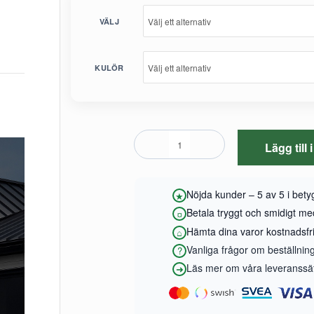
VÄLJ
KULÖR
Lägg till
Nöjda kunder – 5 av 5 i bet
Betala tryggt och smidigt m
Hämta dina varor kostnadsfrit
Vanliga frågor om beställnin
Läs mer om våra leveranssätt