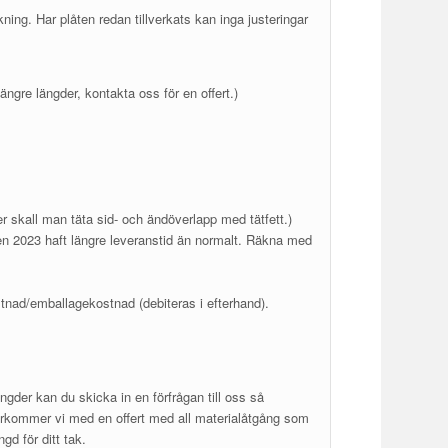
kning. Har plåten redan tillverkats kan inga justeringar
ängre längder, kontakta oss för en offert.)
er skall man täta sid- och ändöverlapp med tätfett.)
n 2023 haft längre leveranstid än normalt. Räkna med
ostnad/emballagekostnad (debiteras i efterhand).
ängder kan du skicka in en förfrågan till oss så
återkommer vi med en offert med all materialåtgång som
gd för ditt tak.