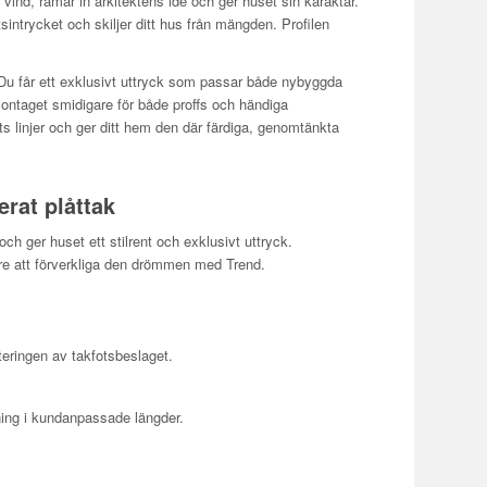
ind, ramar in arkitektens idé och ger huset sin karaktär.
sintrycket och skiljer ditt hus från mängden. Profilen
u får ett exklusivt uttryck som passar både nybyggda
montaget smidigare för både proffs och händiga
ts linjer och ger ditt hem den där färdiga, genomtänkta
rat plåttak
ch ger huset ett stilrent och exklusivt uttryck.
are att förverkliga den drömmen med Trend.
teringen av takfotsbeslaget.
llning i kundanpassade längder.