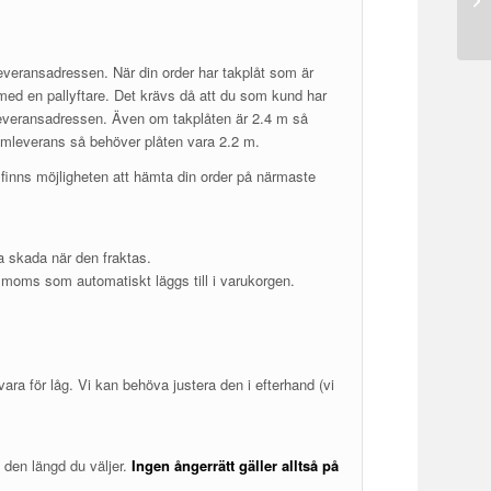
 leveransadressen. När din order har takplåt som är
 med en pallyftare. Det krävs då att du som kund har
på leveransadressen. Även om takplåten är 2.4 m så
emleverans så behöver plåten vara 2.2 m.
 finns möjligheten att hämta din order på närmaste
ta skada när den fraktas.
+ moms som automatiskt läggs till i varukorgen.
ara för låg. Vi kan behöva justera den i efterhand (vi
 den längd du väljer.
Ingen ångerrätt gäller alltså på