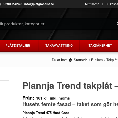
g |
0290-24269
|
info@platgrossist.se
Mitt konto
Till kass
PLÅTDETALJER
TAKAVVATTNING
TAKSÄKERHET
Du är här:
Startsida
/
Butiken
/
Takplåt
Plannja Trend takplåt 
Från:
181
kr
Husets femte fasad – taket som gör h
Plannja Trend 475 Hard Coat