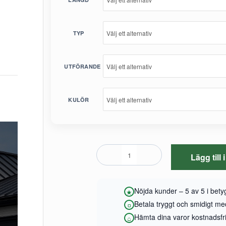
TYP
UTFÖRANDE
KULÖR
Lägg till
Nöjda kunder – 5 av 5 i bet
Betala tryggt och smidigt m
Hämta dina varor kostnadsfrit