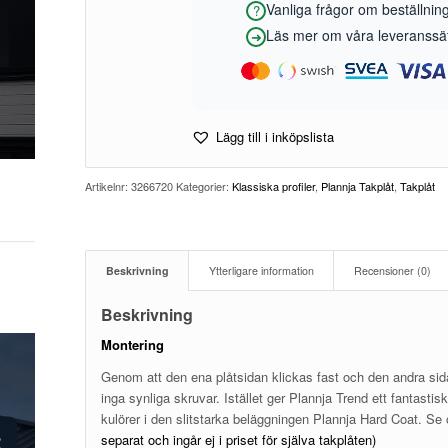
Vanliga frågor om beställnin
Läs mer om våra leveranssätt
Lägg till i inköpslista
Artikelnr:
3266720
Kategorier:
Klassiska profiler
,
Plannja Takplåt
,
Takplåt
Beskrivning
Ytterligare information
Recensioner (0)
Beskrivning
Montering
Genom att den ena plåtsidan klickas fast och den andra sid
inga synliga skruvar. Istället ger Plannja Trend ett fantastisk
kulörer i den slitstarka beläggningen Plannja Hard Coat. S
separat och ingår ej i priset för själva takplåten)