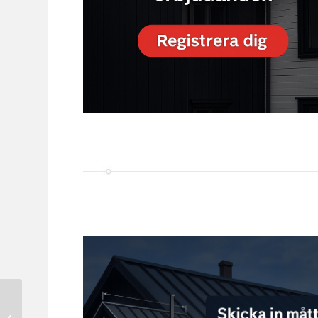
Plannja Rännskarv