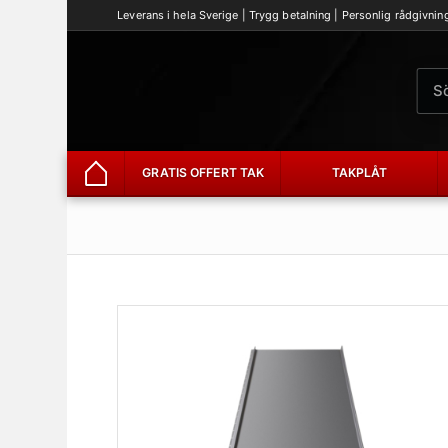
Leverans i hela Sverige | Trygg betalning | Personlig rådgivnin
GRATIS OFFERT TAK
TAKPLÅT
Hem