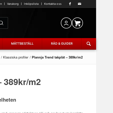
an
Varukorg
Inköpslista
Kontakta oss
MÅTTBESTÄLL
RÅD & GUIDER
/
Klassiska profiler
/
Plannja Trend takplåt – 389kr/m2
– 389kr/m2
elheten