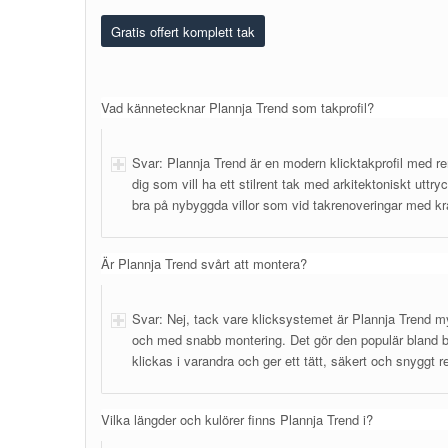
Gratis offert komplett tak
Vad kännetecknar Plannja Trend som takprofil?
Svar: Plannja Trend är en modern klicktakprofil med re
dig som vill ha ett stilrent tak med arkitektoniskt uttry
bra på nybyggda villor som vid takrenoveringar med kr
Är Plannja Trend svårt att montera?
Svar: Nej, tack vare klicksystemet är Plannja Trend my
och med snabb montering. Det gör den populär bland bå
klickas i varandra och ger ett tätt, säkert och snyggt 
Vilka längder och kulörer finns Plannja Trend i?