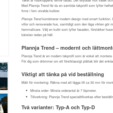
Taket är huskroppens femte fasad. Det skyddar mot väder och v
Med Plannja Trend får du en samtida takprofil som lyfter helhet
finns i fem utvalda kulörer.
Plannja Trend
kombinerar modern design med smart funktion. D
villor och renoverade hus, samtidigt som den låga vikten gör 
hemmafixare. Välj en kulör som lyfter fasaden, förstärker huse
känslan redan på håll.
Plannja Trend – modernt och lättmonte
Plannja Trend är en modern takprofil som är enkel att montera o
För dig som drömmer om ett förstklassigt plåttak blir det enkl
Viktigt att tänka på vid beställning
Mått för montering: Räkna med att lägga till ca 30 mm för mon
Minsta order: Minsta orderantal är 7 löpmeter.
Tillverkning: Plannja Trend specialtillverkas efter bestä
Två varianter: Typ-A och Typ-D