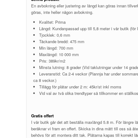
En avbokning eller justering av längd kan göras innan tillver
göras, inte heller någon avbokning.
Kvalitet: Prima
Längd: Kundanpassad upp till 5,8 meter i vår butik (för l
Tjocklek: 0,6 mm
Täckande bredd: 475 mm
Min längd: 700 mm
Maxlängd: 10 000 mm
Pris: 389kr/m2
Minsta lutning: 8 grader (Vid taklutningar under 14 grad
Leveranstid: Ca 2-4 veckor (Plannja har under sommare
ca 8 veckor.)
Tillägg för plåtar under 2 m: 45kr/st inkl moms
Vid val av två olika trendtyper så tillkommer en ställk
Gratis offert
I vår butik går det att beställa maxlängd 5.8 m. För längre l
beräknar vi fram en offert. Skicka in dina mått till oss så 
behövs för att montera ditt tak. Plåtarna kapas till korrekt län