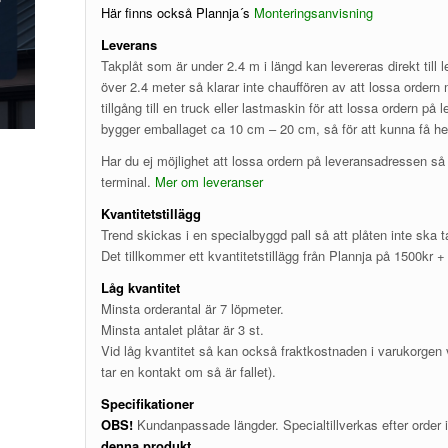
Här finns också Plannja´s
Monteringsanvisning
Leverans
Takplåt som är under 2.4 m i längd kan levereras direkt till
över 2.4 meter så klarar inte chauffören av att lossa ordern
tillgång till en truck eller lastmaskin för att lossa ordern 
bygger emballaget ca 10 cm – 20 cm, så för att kunna få h
Har du ej möjlighet att lossa ordern på leveransadressen så
terminal.
Mer om leveranser
Kvantitetstillägg
Trend skickas i en specialbyggd pall så att plåten inte ska 
Det tillkommer ett kvantitetstillägg från Plannja på 1500kr 
Låg kvantitet
Minsta orderantal är 7 löpmeter.
Minsta antalet plåtar är 3 st.
Vid låg kvantitet så kan också fraktkostnaden i varukorgen v
tar en kontakt om så är fallet).
Specifikationer
OBS!
Kundanpassade längder. Specialtillverkas efter order i
denna produkt
.