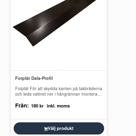
Fotplåt Dala-Profil
Fotplåt För att skydda kanten på takbräderna
och leda vattnet ner i hängrännan monteras
alltid en bockad fotplåt nederst på…
Från:
180
kr
Välj produkt