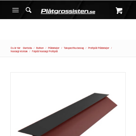
Du är här:
Startsida
/
Butiken
/
Plåtdetaljer
/
Takspecifika beslag
/
Profilplåt Plåtdetaljer
/
Nostalgi klicktak
/
Fotplåt Nostalgi Profilplåt