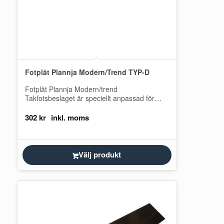
Fotplåt Plannja Modern/Trend TYP-D
Fotplåt Plannja Modern/trend
Takfotsbeslaget är speciellt anpassad för
Plannja Modern och Plannja Trend och
används som avslutning vid takfoten under…
302
kr
Välj produkt