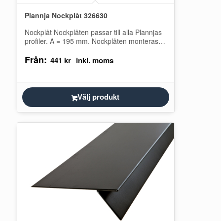
Plannja Nockplåt 326630
Nockplåt Nockplåten passar till alla Plannjas
profiler. A = 195 mm. Nockplåten monteras
på takets högsta punkt där takplåten går…
Från:
441
kr
Välj produkt