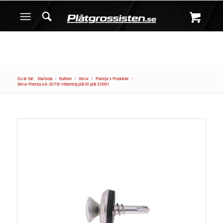
Du är här:
Startsida
/
Butiken
/
Skruv
/
Plannja´s Produkter
/
Skruv Plannja 4,8×20 För infästning plåt till plåt 312001