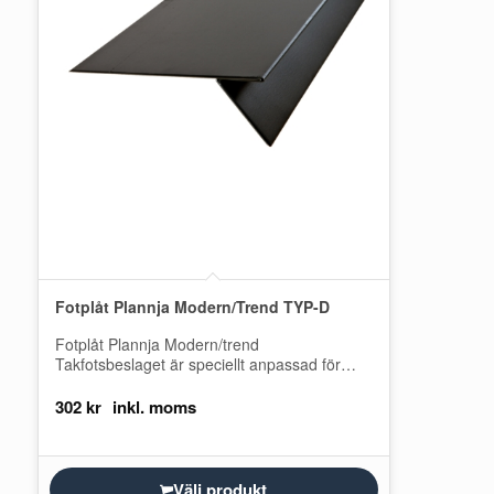
Fotplåt Plannja Modern/Trend TYP-D
Fotplåt Plannja Modern/trend
Takfotsbeslaget är speciellt anpassad för
Plannja Modern och Plannja Trend och
används som avslutning vid takfoten under…
302
kr
Välj produkt