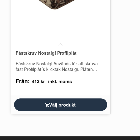
Fästskruv Nostalgi Profilplåt
Fästskruv Nostalgi Används för att skruva
fast Profilplåt´s klicktak Nostalgi. Plåten
skruvas vid falsen och nästa plåt täcker
Från:
sedan över…
413
kr
Välj produkt