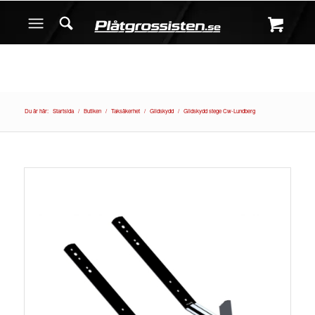
Du är här:
Startsida
/
Butiken
/
Taksäkerhet
/
Glidskydd
/
Glidskydd stege Cw-Lundberg