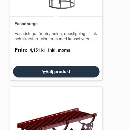
Fasadstege
Fasadstege för utrymning, uppstigning till tak
och skorsten. Monteras med konsol vars
längd vilken väljs utifrån aktuellt
Från:
takfotsutstick. Handledare ska…
4,151
kr
Välj produkt