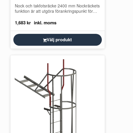
Nock och takfotsräcke 2400 mm Nockräckets
funktion är att utgöra förankringspunkt för
personlig fallskyddsutrustning vid arbete på
tak. Det här…
1,683
kr
Välj produkt