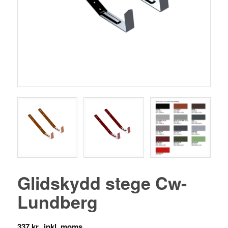
Glidskydd stege Cw-
Lundberg
337
kr