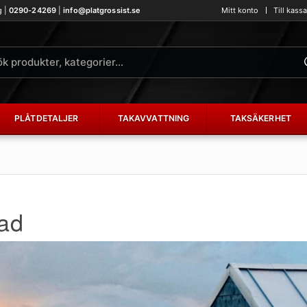
g |
0290-24269
|
info@platgrossist.se
Mitt konto
Till kass
PLÅTDETALJER
TAKAVVATTNING
TAKSÄKERHET
sad