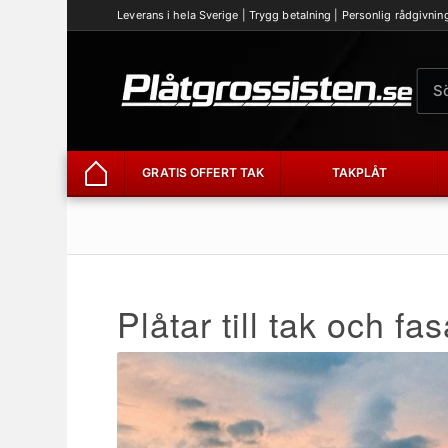
Leverans i hela Sverige | Trygg betalning | Personlig rådgivnin
GRATIS OFFERT TAK
TAKPLÅT
Hem
Plåtar till tak och fa