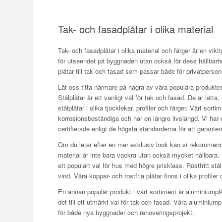
Tak- och fasadplåtar i olika material
Tak- och fasadplåtar i olika material och färger är en vik
för utseendet på byggnaden utan också för dess hållbarhet
plåtar till tak och fasad som passar både för privatperson
Låt oss titta närmare på några av våra populära produkter
Stålplåtar är ett vanligt val för tak och fasad. De är lätta,
stålplåtar i olika tjocklekar, profiler och färger. Vårt sor
korrosionsbeständiga och har en längre livslängd. Vi har 
certifierade enligt de högsta standarderna för att garante
Om du letar efter en mer exklusiv look kan vi rekommendera
material är inte bara vackra utan också mycket hållbara.
ett populärt val för hus med högre prisklass. Rostfritt st
vind. Våra koppar- och rostfria plåtar finns i olika profile
En annan populär produkt i vårt sortiment är aluminiumplåta
det till ett utmärkt val för tak och fasad. Våra aluminiumpl
för både nya byggnader och renoveringsprojekt.