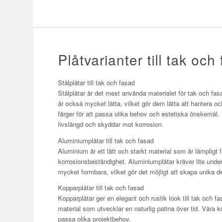
Plåtvarianter till tak och
Stålplåtar till tak och fasad
Stålplåtar är det mest använda materialet för tak och fas
är också mycket lätta, vilket gör dem lätta att hantera och 
färger för att passa olika behov och estetiska önskemål.
livslängd och skyddar mot korrosion.
Aluminiumplåtar till tak och fasad
Aluminium är ett lätt och starkt material som är lämpligt
korrosionsbeständighet. Aluminiumplåtar kräver lite underh
mycket formbara, vilket gör det möjligt att skapa unika d
Kopparplåtar till tak och fasad
Kopparplåtar ger en elegant och rustik look till tak och f
material som utvecklar en naturlig patina över tid. Våra kop
passa olika projektbehov.