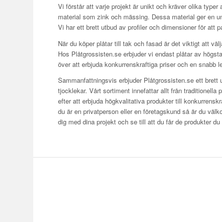
Vi förstår att varje projekt är unikt och kräver olika typer 
material som zink och mässing. Dessa material ger en uni
Vi har ett brett utbud av profiler och dimensioner för att p
När du köper plåtar till tak och fasad är det viktigt att väl
Hos Plåtgrossisten.se erbjuder vi endast plåtar av högsta kv
över att erbjuda konkurrenskraftiga priser och en snabb l
Sammanfattningsvis erbjuder Plåtgrossisten.se ett brett u
tjocklekar. Vårt sortiment innefattar allt från traditionell
efter att erbjuda högkvalitativa produkter till konkurren
du är en privatperson eller en företagskund så är du välk
dig med dina projekt och se till att du får de produkter du