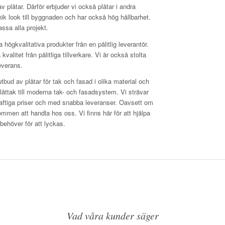
av plåtar. Därför erbjuder vi också plåtar i andra
k look till byggnaden och har också hög hållbarhet.
assa alla projekt.
ja högkvalitativa produkter från en pålitlig leverantör.
alitet från pålitliga tillverkare. Vi är också stolta
everans.
tbud av plåtar för tak och fasad i olika material och
a plåttak till moderna tak- och fasadsystem. Vi strävar
skraftiga priser och med snabba leveranser. Oavsett om
ommen att handla hos oss. Vi finns här för att hjälpa
 behöver för att lyckas.
Vad våra kunder säger