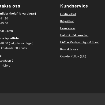
takta oss
Kundservice
ntider (helgfria vardagar)
Gratis offert
–11.30
Köpvillkor
–15.00
Leveranser
0290-24269
Retur & Reklamation
ens öppettider
FAQ – Vanliga frågor & Svar
16.00 (helgfria vardagar)
kostnadsfritt i butik.
Kontakta oss
s
Cookie Policy (EU)
kovägen 2
3 Hofors