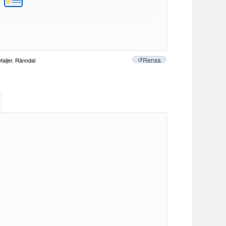
Rensa
taljer
,
Ränndal