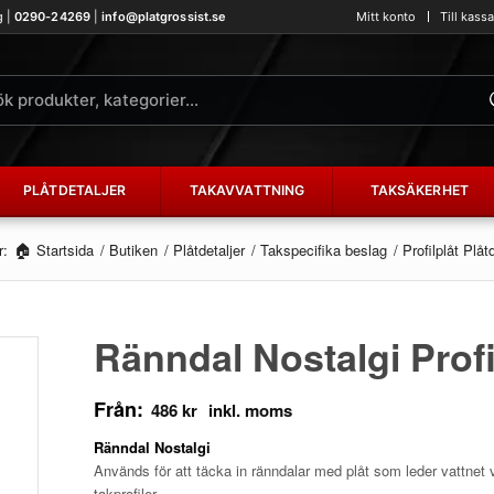
g |
0290-24269
|
info@platgrossist.se
Mitt konto
Till kass
PLÅTDETALJER
TAKAVVATTNING
TAKSÄKERHET
r:
Startsida
/
Butiken
/
Plåtdetaljer
/
Takspecifika beslag
/
Profilplåt Plåt
Ränndal Nostalgi Profi
Från:
486
kr
Ränndal Nostalgi
Används för att täcka in ränndalar med plåt som leder vattnet v
takprofiler.