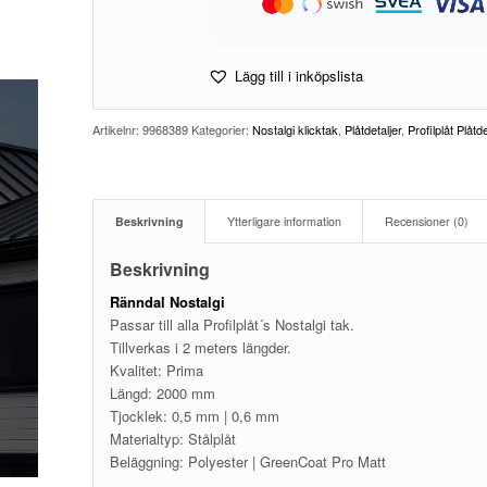
Lägg till i inköpslista
Artikelnr:
9968389
Kategorier:
Nostalgi klicktak
,
Plåtdetaljer
,
Profilplåt Plåtde
Beskrivning
Ytterligare information
Recensioner (0)
Beskrivning
Ränndal Nostalgi
Passar till alla Profilplåt´s Nostalgi tak.
Tillverkas i 2 meters längder.
Kvalitet: Prima
Längd: 2000 mm
Tjocklek: 0,5 mm | 0,6 mm
Materialtyp: Stålplåt
Beläggning: Polyester | GreenCoat Pro Matt