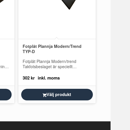
Fotplåt Plannja Modern/Trend
TYP-D
Fotplåt Plannja Modern/trend
ning.
Takfotsbeslaget är speciellt
imera
anpassad för Plannja Modern och
Plannja Trend och används som
302
kr
avslutning vid takfoten under…
Välj produkt