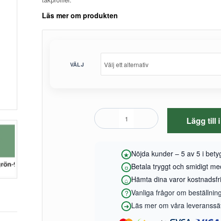
Läs mer om produkten
VÄLJ
Lägg till
Nöjda kunder – 5 av 5 i bet
Betala tryggt och smidigt m
Hämta dina varor kostnadsfrit
Vanliga frågor om beställnin
Läs mer om våra leveranssätt