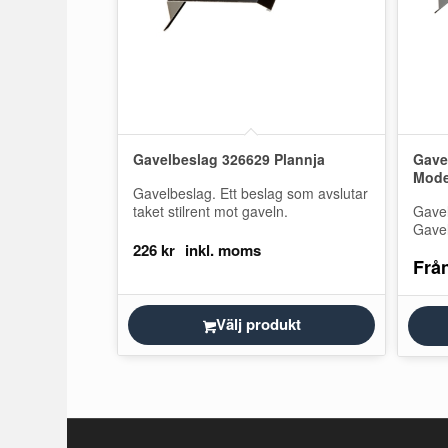
Gavelbeslag 326629 Plannja
Gave
Mode
Gavelbeslag. Ett beslag som avslutar
taket stilrent mot gaveln.
Gave
Gavel
för P
226
kr
Frå
Trend
vindb
Välj produkt