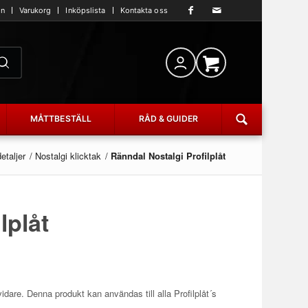
an
Varukorg
Inköpslista
Kontakta oss
MÅTTBESTÄLL
RÅD & GUIDER
detaljer
/
Nostalgi klicktak
/
Ränndal Nostalgi Profilplåt
lplåt
idare. Denna produkt kan användas till alla Profilplåt´s