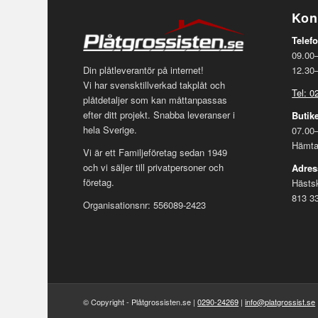
Kon
Telefo
09.00
12.30
Din plåtleverantör på internet!
Vi har svensktillverkad takplåt och
Tel: 
plåtdetaljer som kan måttanpassas
efter ditt projekt. Snabba leveranser i
Butik
hela Sverige.
07.00–
Hämta 
Vi är ett Familjeföretag sedan 1949
och vi säljer till privatpersoner och
Adres
företag.
Hästs
813 3
Organisationsnr: 556089-2423
© Copyright - Plåtgrossisten.se |
0290-24269
|
info@platgrossist.se