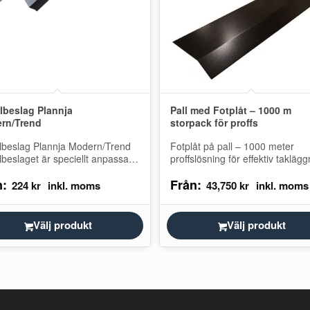
lbeslag Plannja
Pall med Fotplåt – 1000 m
rn/Trend
storpack för proffs
lbeslag Plannja Modern/Trend
Fotplåt på pall – 1000 meter
beslaget är speciellt anpassad
proffslösning för effektiv taklägg
lannja Modern och Plannja
Sänk kostnaden per meter, min
n:
Från:
. Den monteras på beftintlig
spill och säkra ett jämnt…
224
kr
43,750
kr
räda för att…
Välj produkt
Välj produkt