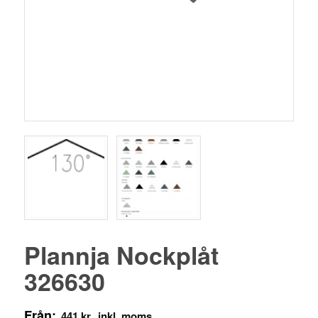
Plannja Nockplåt
326630
Från:
441
kr