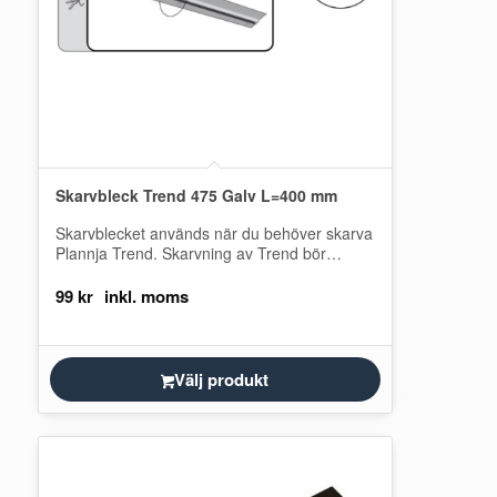
Skarvbleck Trend 475 Galv L=400 mm
Skarvblecket används när du behöver skarva
Plannja Trend. Skarvning av Trend bör
undvikas, beställ därför plåtarna i takfallets
fulla längd.…
99
kr
Välj produkt