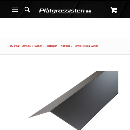
Du är här:
Startsida
/
Butiken
/
Plåtdetaljer
/
Nockplåt
/
Plannja Nockplåt 326630