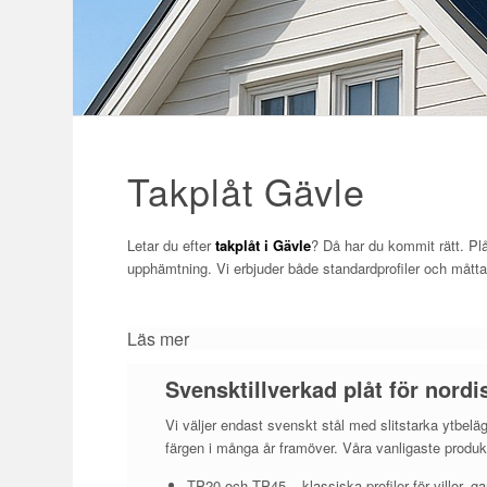
Takplåt Gävle
Letar du efter
takplåt i Gävle
? Då har du kommit rätt. Plåt
upphämtning. Vi erbjuder både standardprofiler och måttan
Läs mer
Svensktillverkad plåt för nordi
Vi väljer endast svenskt stål med slitstarka ytbelä
färgen i många år framöver. Våra vanligaste produkt
TP20 och TP45 – klassiska profiler för villor,