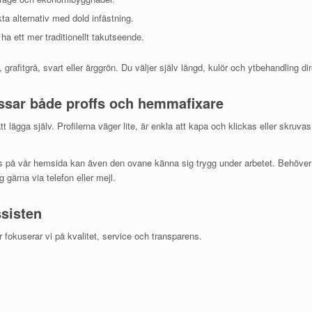
a alternativ med dold infästning.
 ha ett mer traditionellt takutseende.
röd, grafitgrå, svart eller ärggrön. Du väljer själv längd, kulör och ytbehandling d
ssar både proffs och hemmafixare
att lägga själv. Profilerna väger lite, är enkla att kapa och klickas eller skru
s på vår hemsida kan även den ovane känna sig trygg under arbetet. Behöver 
 gärna via telefon eller mejl.
ssisten
r fokuserar vi på kvalitet, service och transparens.