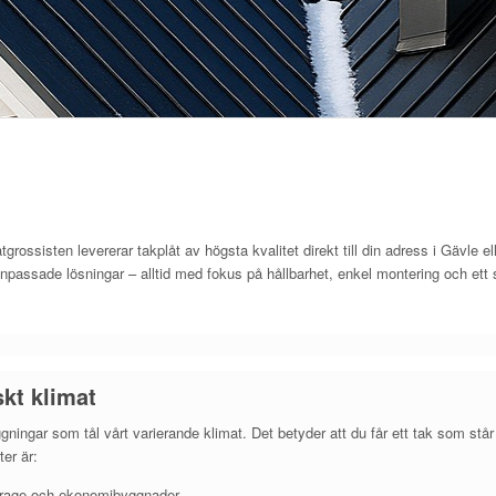
grossisten levererar takplåt av högsta kvalitet direkt till din adress i Gävle el
passade lösningar – alltid med fokus på hållbarhet, enkel montering och ett s
skt klimat
ggningar som tål vårt varierande klimat. Det betyder att du får ett tak som st
er är:
 garage och ekonomibyggnader.