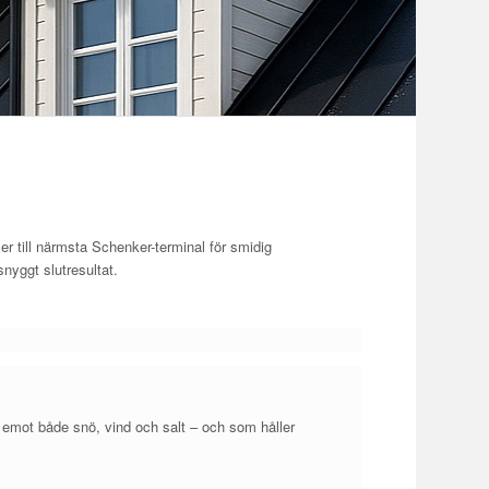
ler till närmsta Schenker-terminal för smidig
nyggt slutresultat.
år emot både snö, vind och salt – och som håller