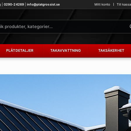
g |
0290-24269
|
info@platgrossist.se
Mitt konto
Till kass
PLÅTDETALJER
TAKAVVATTNING
TAKSÄKERHET