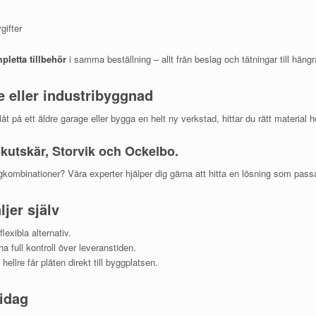
gifter
pletta tillbehör
i samma beställning – allt från beslag och tätningar till hän
ge eller industribyggnad
åt på ett äldre garage eller bygga en helt ny verkstad, hittar du rätt material ho
Skutskär, Storvik och Ockelbo.
ärgkombinationer? Våra experter hjälper dig gärna att hitta en lösning som pass
ljer själv
exibla alternativ.
 full kontroll över leveranstiden.
lre får plåten direkt till byggplatsen.
 idag