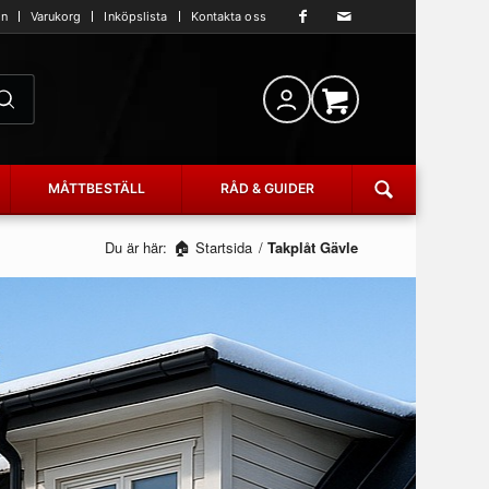
an
Varukorg
Inköpslista
Kontakta oss
MÅTTBESTÄLL
RÅD & GUIDER
Du är här:
Startsida
/
Takplåt Gävle