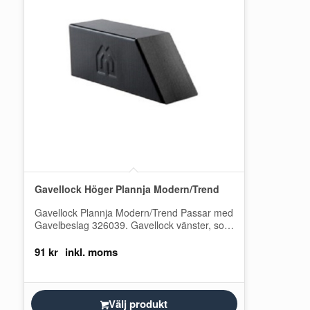
Gavellock Höger Plannja Modern/Trend
Gavellock Plannja Modern/Trend Passar med
Gavelbeslag 326039. Gavellock vänster, som
passar till gavelbeslag för Plannja Trend och
Plannja Modern. Denna…
91
kr
Välj produkt