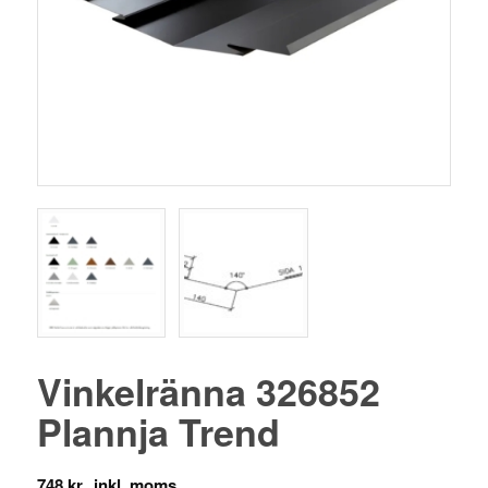
Vinkelränna 326852
Plannja Trend
748
kr