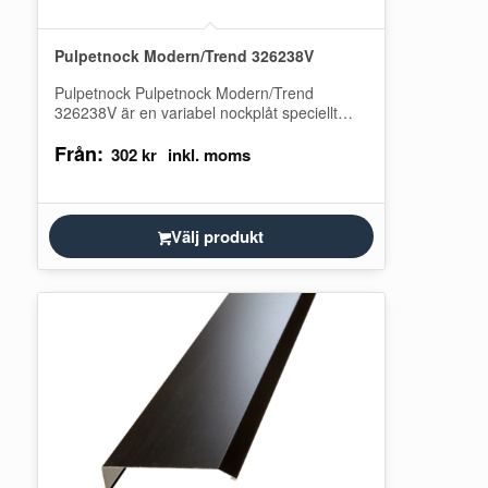
Pulpetnock Modern/Trend 326238V
Pulpetnock Pulpetnock Modern/Trend
326238V är en variabel nockplåt speciellt
framtagen för pulpettak med Plannja Modern
Från:
och Plannja Trend. Den ger…
302
kr
Välj produkt