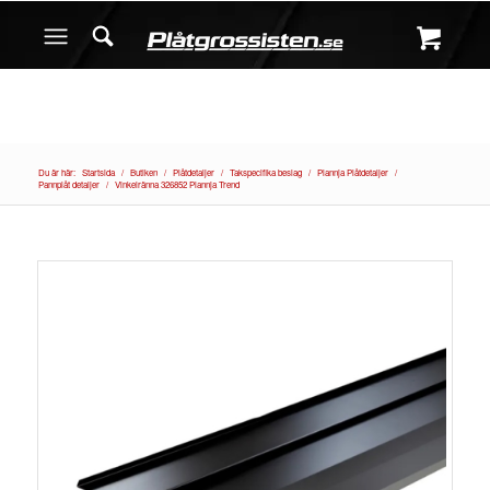
Du är här:
Startsida
/
Butiken
/
Plåtdetaljer
/
Takspecifika beslag
/
Plannja Plåtdetaljer
/
Pannplåt detaljer
/
Vinkelränna 326852 Plannja Trend