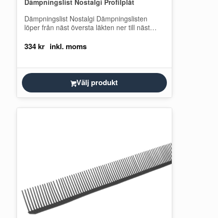
Dämpningslist Nostalgi Profilplåt
Dämpningslist Nostalgi Dämpningslisten
löper från näst översta läkten ner till näst
nedersta läkten. Den används för att minska
risken för…
334
kr
Välj produkt