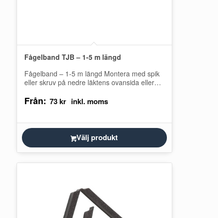
Fågelband TJB – 1-5 m längd
Fågelband – 1-5 m längd Montera med spik
eller skruv på nedre läktens ovansida eller
övre kant. Fingrarna bör vikas…
Från:
73
kr
Välj produkt