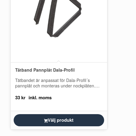
Tätband Pannplåt Dala-Profil
Tätbandet är anpassat för Dala-Profil´s
pannplåt och monteras under nockplåten.
Tätbandet skyddar mot att snö, regnvatten
och löv inte ska…
33
kr
Välj produkt