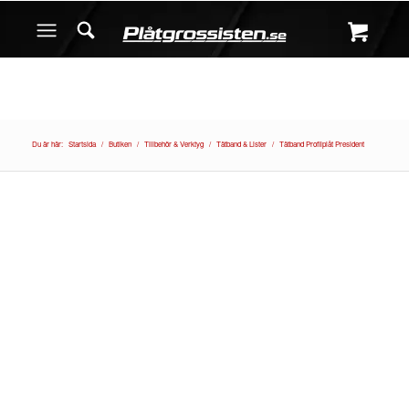
Du är här:
Startsida
/
Butiken
/
Tillbehör & Verktyg
/
Tätband & Lister
/
Tätband Profilplåt President