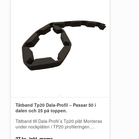
Tätband Tp20 Dala-Profil – Passar 50 i
dalen och 25 på toppen.
Tätband till Dala-Profil´s Tp20 plåt Monteras
under nockplåten i TP20 profileringen.
Motverkar att vatten, snö och skräp kommer
in under…
27
kr