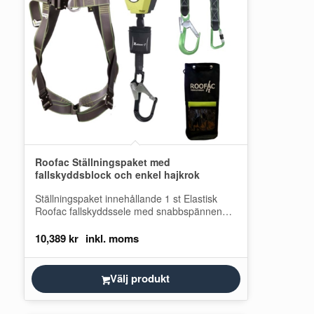
Roofac Ställningspaket med
fallskyddsblock och enkel hajkrok
Ställningspaket innehållande 1 st Elastisk
Roofac fallskyddssele med snabbspännen
och två infästningspunkter, en på bröstet och
en på ryggen 1…
10,389
kr
Välj produkt