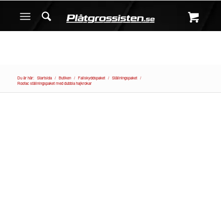
Du är här:
Startsida
/
Butiken
/
Fallskyddspaket
/
Ställningspaket
/
Roofac ställningspaket med dubbla hajkrokar