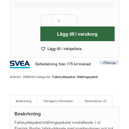
Lägg till i varukorg
Lägg till i inköpslista
Rensa
Delbetalning från
175
kr
/månad
Artikelnr:
9988043
Kategorier:
Fallskyddspaket
,
Ställningspaket
Beskrivning
Ytterligare information
Recensioner (0)
Beskrivning
Fallskyddspaket/ställningspaketet innehållande 1 st
Elastisk Roofac fallskyddssele med snabbspännen och två