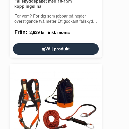
Fallskyddspaket med 10-15m
kopplingslina
För vem? För dig som jobbar på höjder
överstigande två meter Ett godkänt fallskydd
av enklare slag för dig som…
Från:
2,629
kr
Välj produkt