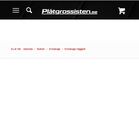
Du är här:
Startsida
/
Butiken
/
Emballage
/
Emballage Väggplåt