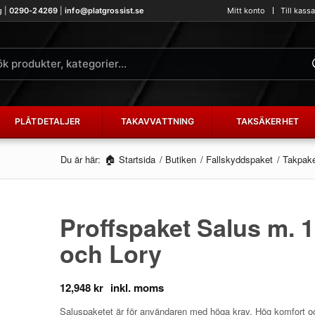
g |
0290-24269
|
info@platgrossist.se
Mitt konto
Till kass
PLÅTDETALJER
TAKAVVATTNING
TAKSÄKERHET
Du är här:
Startsida
/
Butiken
/
Fallskyddspaket
/
Takpak
Proffspaket Salus m. 
och Lory
12,948
kr
Saluspaketet är för användaren med höga krav. Hög komfort och