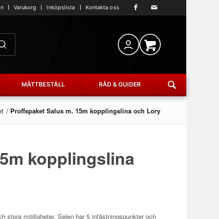
an
Varukorg
Inköpslista
Kontakta oss
MÅTTBESTÄLL
RÅD & GUIDER
et
/
Proffspaket Salus m. 15m kopplingslina och Lory
15m kopplingslina
 stora möjligheter. Selen har 5 infästningspunkter och