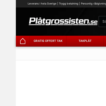
Leverans i hela Sverige | Trygg betalning | Personlig rådgivnin
GRATIS OFFERT TAK
TAKPLÅT
Hem