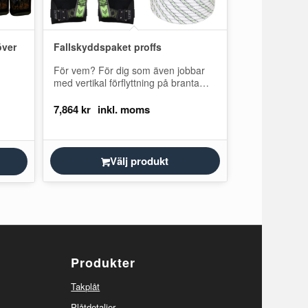
över
Fallskyddspaket proffs
För vem? För dig som även jobbar
med vertikal förflyttning på branta
tak. Paketet har utmärkt komfort och
lämpar sig…
7,864
kr
Välj produkt
Produkter
Takplåt
Plåtdetaljer