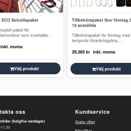
a ECO Solcellspaket
Tillbehörspaket Stor företag 
15 anställda
omplett paket för
llsmontörer som innehåller
Tillbehörspaket för företag med
n, fallskyddspaket,
temporär förankringslina,
punkter och temporär livlina.
räddningsstege och hajkrok.
kta oss för en offert!
29,385
kr
Välj produkt
Välj produkt
takta oss
Kundservice
ntider (helgfria vardagar)
Gratis offert
–11.30
Köpvillkor