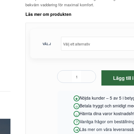
bekväm vaddering för maximal komfort.
Läs mer om produkten
VÄLJ
Lägg till
Nöjda kunder – 5 av 5 i bet
Betala tryggt och smidigt m
Hämta dina varor kostnadsfrit
Vanliga frågor om beställnin
Läs mer om våra leveranssätt