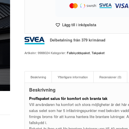
Lägg till i inköpslista
Delbetalning från
379
kr
/månad
Artikelnr:
9988024
Kategorier:
Fallskyddspaket
,
Takpaket
Beskrivning
Ytterligare information
Recensioner (0)
Beskrivning
Proffspaket salus för komfort och branta tak
Vill användaren ha komfort och stora möjligheter är det här
salus selet som har 5 infästningspunkter med bekväm vadder
firnings broms för att kunna hantera lite brantare lutningar. 
fallskydd i.
Paketet är ihop satt för brantare lutningar upp till 40 graders