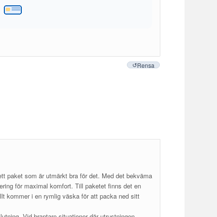
Rensa
 ett paket som är utmärkt bra för det. Med det bekväma
ing för maximal komfort. Till paketet finns det en
Allt kommer i en rymlig väska för att packa ned sitt
 lutning. Vid brantare situationer där utrustningen