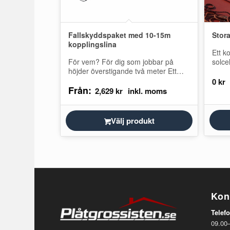
Fallskyddspaket med 10-15m
Stor
kopplingslina
Ett k
För vem? För dig som jobbar på
solce
höjder överstigande två meter Ett
räcke
godkänt fallskydd av enklare slag för
ankar
0
kr
Från:
dig som…
Konta
2,629
kr
Välj produkt
Kon
Telefo
09.00