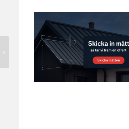
Haberkorn –
Fallskyddspaket UNI2
med schampa och 15m
kopplingslina