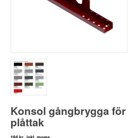
Konsol gångbrygga för
plåttak
184
kr