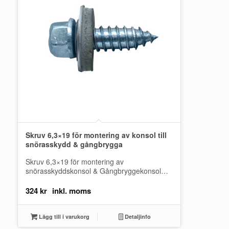
Skruv 6,3×19 för montering av konsol till
snörasskydd & gångbrygga
Skruv 6,3×19 för montering av
snörasskyddskonsol & Gångbryggekonsol
Produkten är en förpackning med 30st
skruvar. Rostfri plåtskruv som används för…
324
kr
Lägg till i varukorg
Detaljinfo