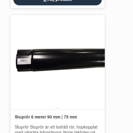
Stuprör 6 meter 90 mm | 75 mm
Stuprör Stuprör är ett lodrätt rör, hopkopplat
med vågräta hängrännor längs takfoten på