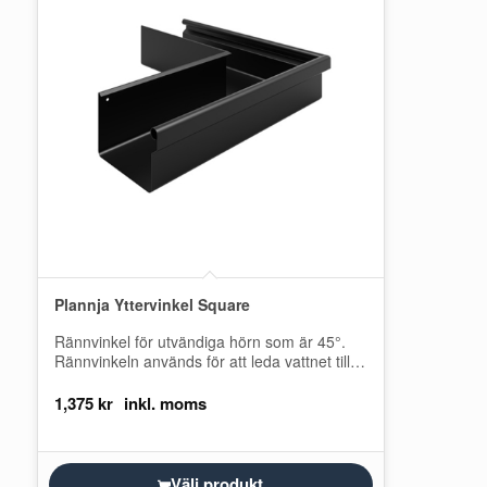
Plannja Yttervinkel Square
Rännvinkel för utvändiga hörn som är 45°.
Rännvinkeln används för att leda vattnet till
en annan hängränna. Plannja Square
takavvattningssystem…
1,375
kr
Välj produkt