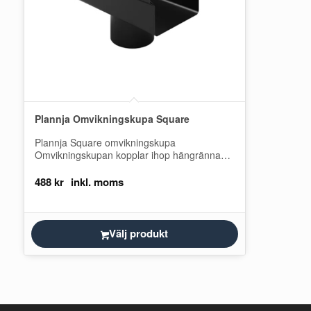
Plannja Omvikningskupa Square
Plannja Square omvikningskupa
Omvikningskupan kopplar ihop hängrännan
med stupröret. Passar till vår rektangulära
hängränna. Denna omvikningskupa ingår
488
kr
serien i Plannja…
Välj produkt