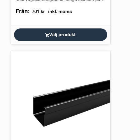
en byggnad. Stupröret ingår i byggnadens
Från:
regnvatten-…
701
kr
Välj produkt