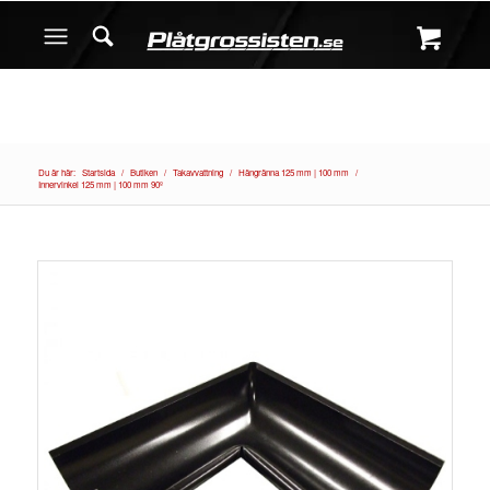
Du är här:
Startsida
/
Butiken
/
Takavvattning
/
Hängränna 125 mm | 100 mm
/
Innervinkel 125 mm | 100 mm 90º