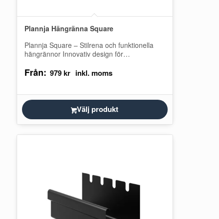
Plannja Hängränna Square
Plannja Square – Stilrena och funktionella
hängrännor Innovativ design för
takavvattning När takavvattning ska väljas, är
Från:
Plannja Square ett alternativ…
979
kr
Välj produkt