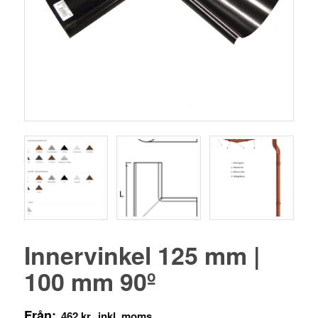
Innervinkel 125 mm |
100 mm 90º
Från:
462
kr