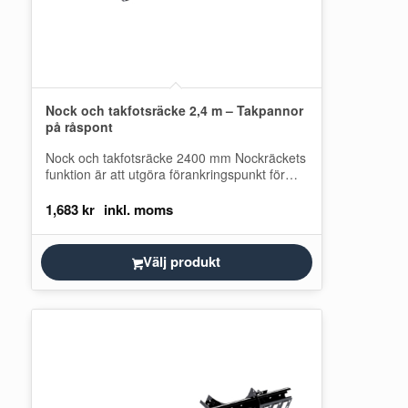
Nock och takfotsräcke 2,4 m – Takpannor
på råspont
Nock och takfotsräcke 2400 mm Nockräckets
funktion är att utgöra förankringspunkt för
personlig fallskyddsutrustning vid arbete på
tak. Det här…
1,683
kr
Välj produkt