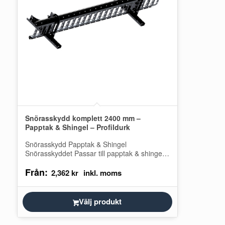
Snörasskydd komplett 2400 mm –
Papptak & Shingel – Profildurk
Snörasskydd Papptak & Shingel
Snörasskyddet Passar till papptak & shingel.
(Välj rätt produkt i listan). Ett komplett paket
Från:
med alla…
2,362
kr
Välj produkt