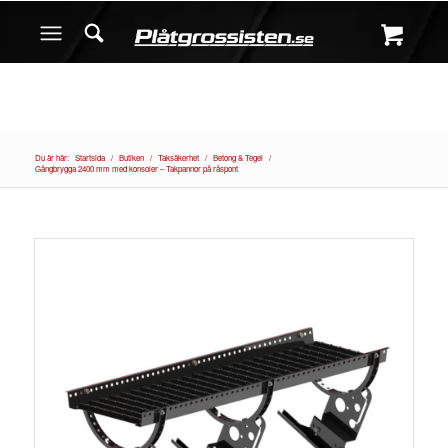
Du är här:
Startsida
/
Butiken
/
Taksäkerhet
/
Betong & Tegel
/
Gångbrygga 2400 mm med konsoler – Takpannor på råspont