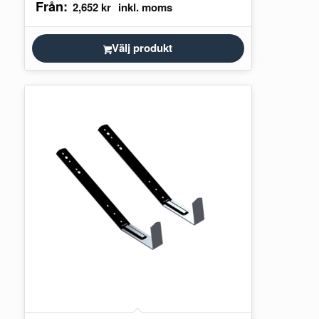
Från:
infästningar. Gångbryggans funktion…
2,652
kr
Välj produkt