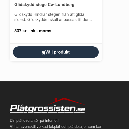
Glidskydd stege Cw-Lundberg
Glidskydd Hindrar stegen från att glida i
sidled. Glidskyddet skall anpassas till den
lösa stegens bredd och monteras vid sidan…
337
kr
Välj produkt
Din plåtleverantör på internet!
Vi har svensktillverkad takplåt och plåtdetaljer som kan