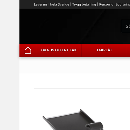
Leverans i hela Sverige | Trygg betalning | Personlig rådgivnin
GRATIS OFFERT TAK
TAKPLÅT
Hem