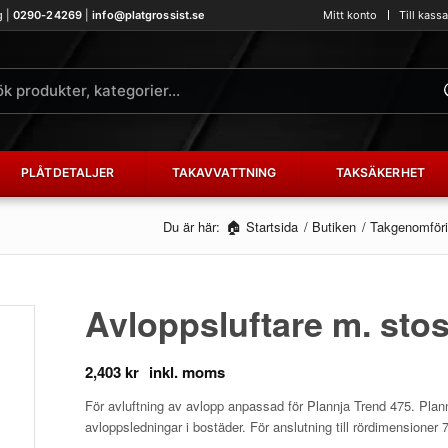
g |
0290-24269
|
info@platgrossist.se
Mitt konto
Till kass
PLÅTDETALJER
TAKAVVATTNING
TAKSÄKERHET
Du är här:
Startsida
/
Butiken
/
Takgenomföri
Avloppsluftare m. stos
2,403
kr
För avluftning av avlopp anpassad för Plannja Trend 475. Plann
avloppsledningar i bostäder. För anslutning till rördimensione