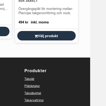
och 34AVL1
sad
annja
Övergångsplåt för montering mellan
ing
Plannjas takgenomföring och nock.
 För
494
kr
Välj produkt
Produkter
Takplåt
Plåtdetaljer
Taksäkerhet
Takavvattning