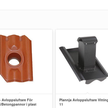
– Avloppsluftare För
Plannja Avloppsluftare Vittin
l/Betongpannor i plast
11