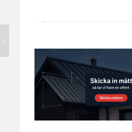
Avloppsluftare m.
stos/tak (Plannja typ 2)