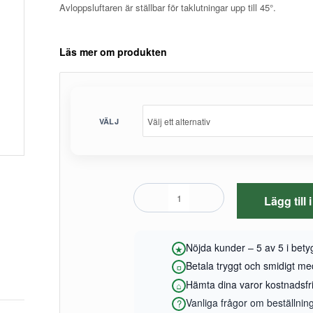
Avloppsluftaren är ställbar för taklutningar upp till 45°.
Läs mer om produkten
VÄLJ
Lägg till
Nöjda kunder – 5 av 5 i bet
Betala tryggt och smidigt m
Hämta dina varor kostnadsfrit
Vanliga frågor om beställnin