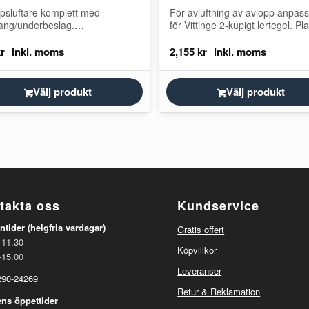
psluftare komplett med
För avluftning av avlopp anpas
lang/underbeslag.
för Vittinge 2-kupigt lertegel. Pl
ningstakpanna med god
Avloppsluftare används vid luftn
orm och färgåtergivning till
av avloppsledningar i bostäder.
kr
2,155
kr
en typ, utformad att minimera
anslutning…
den regnvatten som kan…
Välj produkt
Välj produkt
takta oss
Kundservice
ntider (helgfria vardagar)
Gratis offert
–11.30
Köpvillkor
–15.00
Leveranser
0290-24269
Retur & Reklamation
ens öppettider