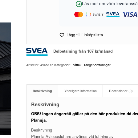
Läs mer om våra leveranssätt
Lägg till i inköpslista
Delbetalning från
107
kr
/månad
Artikelnr:
4965115
Kategorier:
Plåttak
,
Takgenomföringar
Beskrivning
Ytterligare information
Recensioner (0)
Beskrivning
OBS! Ingen ångerrätt gäller på den här produkten då den
Plannja.
Beskrivning
Plannja Avloppsluftare används vid luftning av