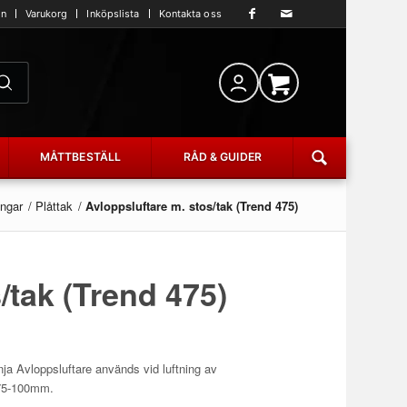
an
Varukorg
Inköpslista
Kontakta oss
MÅTTBESTÄLL
RÅD & GUIDER
ngar
/
Plåttak
/
Avloppsluftare m. stos/tak (Trend 475)
/tak (Trend 475)
ja Avloppsluftare används vid luftning av
r 75-100mm.