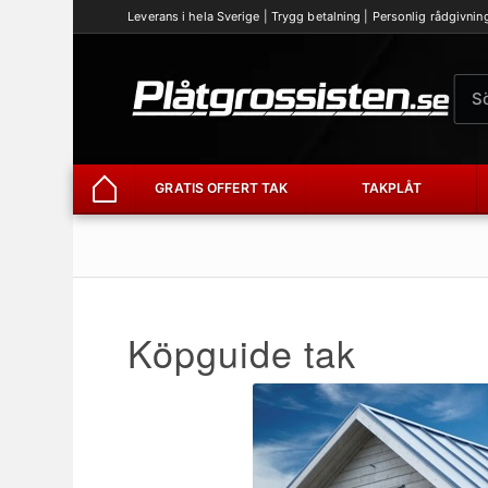
Leverans i hela Sverige | Trygg betalning | Personlig rådgivnin
GRATIS OFFERT TAK
TAKPLÅT
Hem
Köpguide tak