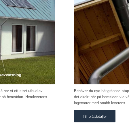
så har vi ett stort utbud av
Behöver du nya hängrännor, stupr
här på hemsidan. Hemleverans
det direkt här på hemsidan via vå
lagervaror med snabb leverans.
Till plåtdetaljer