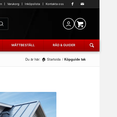
an
Varukorg
Inköpslista
Kontakta oss
MÅTTBESTÄLL
RÅD & GUIDER
Du är här:
Startsida
/
Köpguide tak