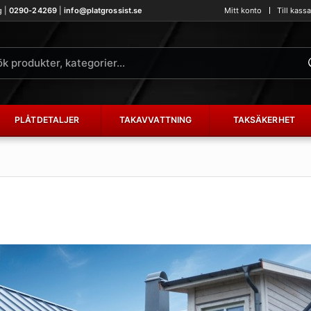
g |
0290-24269
|
info@platgrossist.se
Mitt konto
Till kass
PLÅTDETALJER
TAKAVVATTNING
TAKSÄKERHET