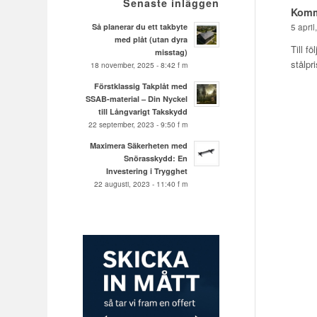
Senaste inläggen
Komm
Så planerar du ett takbyte
5 april
med plåt (utan dyra
Till f
misstag)
stålpr
18 november, 2025 - 8:42 f m
Förstklassig Takplåt med
SSAB-material – Din Nyckel
till Långvarigt Takskydd
22 september, 2023 - 9:50 f m
Maximera Säkerheten med
Snörasskydd: En
Investering i Trygghet
22 augusti, 2023 - 11:40 f m