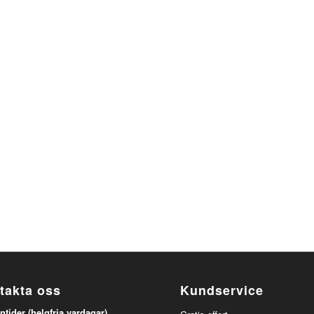
takta oss
Kundservice
ntider (helgfria vardagar)