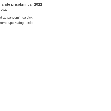
ande prisökningar 2022
, 2022
öljd av pandemin så gick
iserna upp kraftigt under…