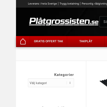
Leverans i hela Sverige | Trygg betalning | Personlig rådgivnin
GRATIS OFFERT TAK
TAKPLÅT
Hem
Kategorier