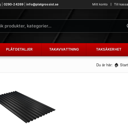
g |
0290-24269
|
info@platgrossist.se
Mitt konto
Till kass
PLÅTDETALJER
TAKAVVATTNING
TAKSÄKERHET
Du är här:
Star