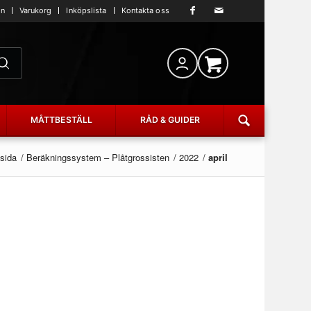
an
Varukorg
Inköpslista
Kontakta oss
MÅTTBESTÄLL
RÅD & GUIDER
tsida
/
Beräkningssystem – Plåtgrossisten
/
2022
/
april