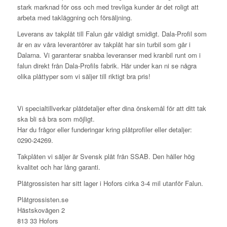
stark marknad för oss och med trevliga kunder är det roligt att
arbeta med takläggning och försäljning.
Leverans av takplåt till Falun går väldigt smidigt. Dala-Profil som
är en av våra leverantörer av takplåt har sin turbil som går i
Dalarna. Vi garanterar snabba leveranser med kranbil runt om i
falun direkt från Dala-Profils fabrik. Här under kan ni se några
olika plåttyper som vi säljer till riktigt bra pris!
Vi specialtillverkar plåtdetaljer efter dina önskemål för att ditt tak
ska bli så bra som möjligt.
Har du frågor eller funderingar kring plåtprofiler eller detaljer:
0290-24269.
Takplåten vi säljer är Svensk plåt från SSAB. Den håller hög
kvalitet och har lång garanti.
Plåtgrossisten har sitt lager i Hofors cirka 3-4 mil utanför Falun.
Plåtgrossisten.se
Hästskovägen 2
813 33 Hofors