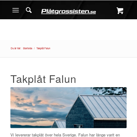
Du är här:
Startsida
/
Takplåt Falun
Takplåt Falun
Vi levererar takplåt över hela Sverige. Falun har länge varit en