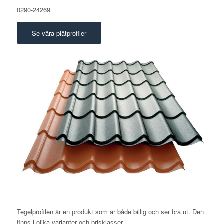
0290-24269
Se våra plåtprofiler
Tegelprofilen är en produkt som är både billig och ser bra ut. Den
finns i olika varianter och prisklasser.