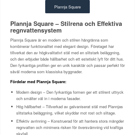
Plannja Square
Plannja Square – Stilrena och Effektiva
regnvattensystem
Plannja Square är en modern och stilren hängränna som
kombinerar funktionalitet med elegant design. Företaget har
tillverkat den av högkvalitativt stål med en slitstark beläggning,
och den erbjuder både hållbarhet och ett estetiskt lyft för ditt hus.
Den fyrkantiga profilen ger en unik karaktär och passar perfekt för
såväl moderna som klassiska byggnader.
Fördelar med Plannja Square:
Modern design – Den fyrkantiga formen ger ett stilrent uttryck
och smälter väl in i moderna fasader.
Hög hållbarhet – Tillverkad av galvaniserat stål med Plannjas
slitstarka beläggning, vilket skyddar mot rost och slitage.
Effektiv avrinning – Konstruerad för att hantera stora mängder
regnvatten och minimera risken för översvämning vid kraftiga
skyfall.