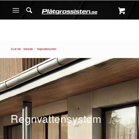
Du är här:
Startsida
/
Regnvattensystem
Regnvattensystem