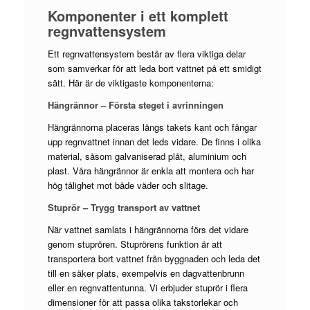
Komponenter i ett komplett
regnvattensystem
Ett regnvattensystem består av flera viktiga delar
som samverkar för att leda bort vattnet på ett smidigt
sätt. Här är de viktigaste komponenterna:
Hängrännor – Första steget i avrinningen
Hängrännorna placeras längs takets kant och fångar
upp regnvattnet innan det leds vidare. De finns i olika
material, såsom galvaniserad plåt, aluminium och
plast. Våra hängrännor är enkla att montera och har
hög tålighet mot både väder och slitage.
Stuprör – Trygg transport av vattnet
När vattnet samlats i hängrännorna förs det vidare
genom stuprören. Stuprörens funktion är att
transportera bort vattnet från byggnaden och leda det
till en säker plats, exempelvis en dagvattenbrunn
eller en regnvattentunna. Vi erbjuder stuprör i flera
dimensioner för att passa olika takstorlekar och