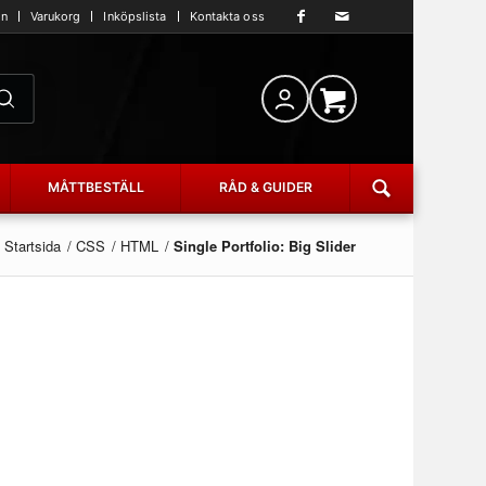
an
Varukorg
Inköpslista
Kontakta oss
MÅTTBESTÄLL
RÅD & GUIDER
Startsida
/
CSS
/
HTML
/
Single Portfolio: Big Slider