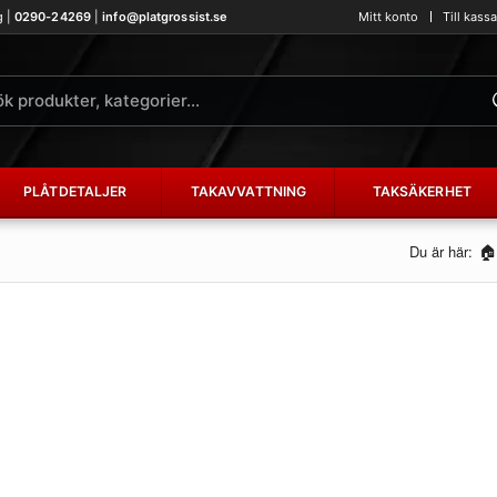
g |
0290-24269
|
info@platgrossist.se
Mitt konto
Till kass
PLÅTDETALJER
TAKAVVATTNING
TAKSÄKERHET
Du är här: