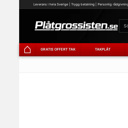
Leverans i hela Sverige | Trygg betalning | Personlig rådgivnin
GRATIS OFFERT TAK
TAKPLÅT
Hem