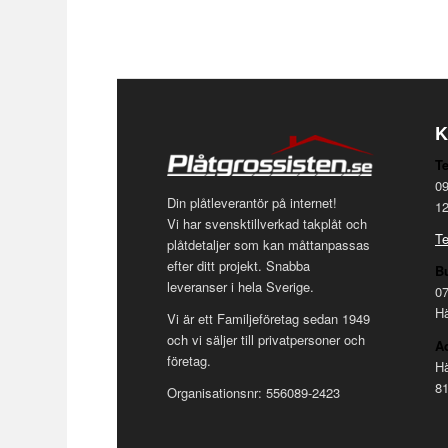
K
Te
09
Din plåtleverantör på internet!
12
Vi har svensktillverkad takplåt och
Te
plåtdetaljer som kan måttanpassas
efter ditt projekt. Snabba
Bu
leveranser i hela Sverige.
07
Hä
Vi är ett Familjeföretag sedan 1949
och vi säljer till privatpersoner och
A
företag.
H
81
Organisationsnr: 556089-2423