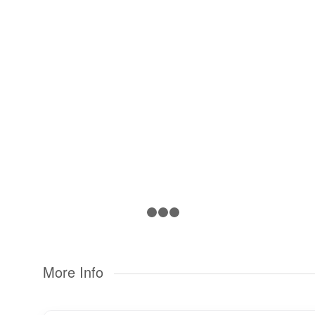
cing elit. Aenean commodo ligula eget dolor.
1
2
3
4
More Info