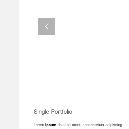
Lorem ipsum dolor
Lorem ipsum dolor sit amet, consectetuer adipis
Single Portfolio
Lorem
ipsum
dolor sit amet, consectetuer adipiscing