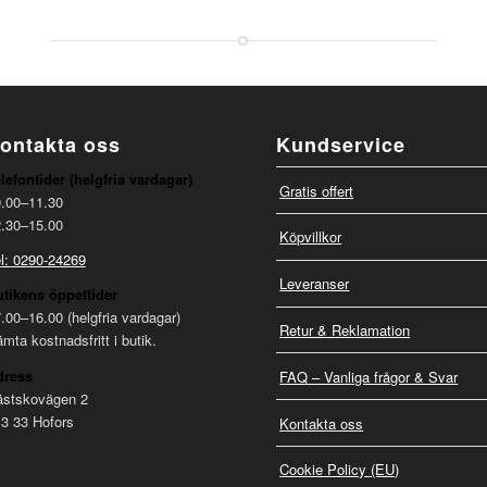
ontakta oss
Kundservice
lefontider (helgfria vardagar)
Gratis offert
.00–11.30
.30–15.00
Köpvillkor
l: 0290-24269
Leveranser
tikens öppettider
.00–16.00 (helgfria vardagar)
Retur & Reklamation
mta kostnadsfritt i butik.
dress
FAQ – Vanliga frågor & Svar
ästskovägen 2
3 33 Hofors
Kontakta oss
Cookie Policy (EU)