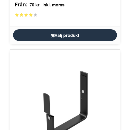
Från:
70
kr
Betygsatt
4.00
av 5
Välj produkt