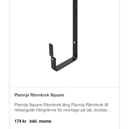
Plannja Rännkrok Square
Plannja Square Rännkrok lång Plannja Rännkrok till
rektangulär hängränna för montage på tak, bockas
efter taklutning. Plannja Square takavvattningssystem
med…
174
kr