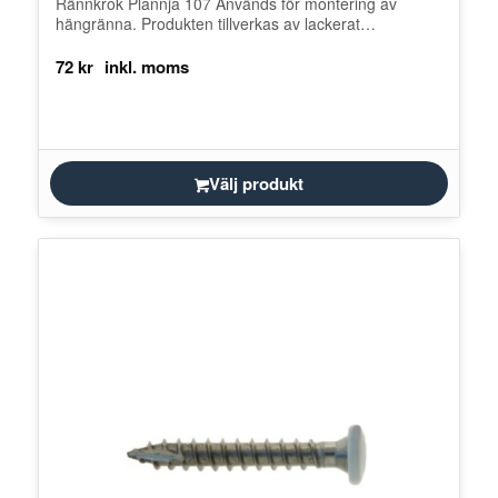
Rännkrok Plannja 107 Används för montering av
hängränna. Produkten tillverkas av lackerat
kvalitetsstål. Finns att välja i antingen 125 mm…
72
kr
Välj produkt