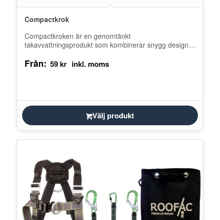
Compactkrok
Compactkroken är en genomtänkt
takavvattningsprodukt som kombinerar snygg design,
smidig montering och lång hållbarhet. Tack vare sin
Från:
robusta konstruktion och…
59
kr
Välj produkt