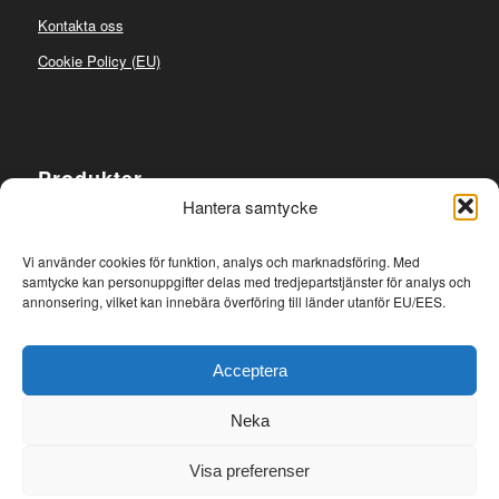
Kontakta oss
Cookie Policy (EU)
Produkter
Hantera samtycke
Takplåt
Plåtdetaljer
Vi använder cookies för funktion, analys och marknadsföring. Med
samtycke kan personuppgifter delas med tredjepartstjänster för analys och
Taksäkerhet
annonsering, vilket kan innebära överföring till länder utanför EU/EES.
Takavvattning
Takgenomföringar
Acceptera
Neka
Visa preferenser
© Copyright - Plåtgrossisten.se |
0290-24269
|
info@platgrossist.se