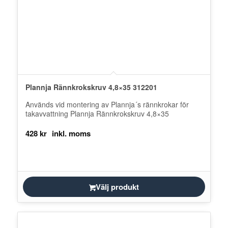
Plannja Rännkrokskruv 4,8×35 312201
Används vid montering av Plannja´s rännkrokar för
takavvattning Plannja Rännkrokskruv 4,8×35
428
kr
Välj produkt