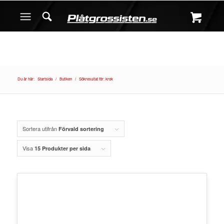
Du är här:
Startsida
/
Butiken
/
Sökresultat för: krok
Sortera utifrån
Förvald sortering
Visa
15 Produkter per sida