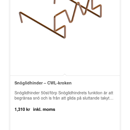
Snöglidhinder – CWL-kroken
Snöglidhinder 50st/förp Snöglidhindrets funktion är att
begränsa snö och is från att glida på sluttande takytor
och är ett bra…
1,310
kr