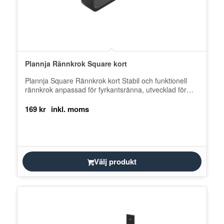
Plannja Rännkrok Square kort
Plannja Square Rännkrok kort Stabil och funktionell
rännkrok anpassad för fyrkantsränna, utvecklad för
smidig montering. En pålitlig lösning som
säkerställer…
169
kr
Välj produkt